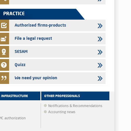
Jaida – Annual update of the information dossier related to
the finance company bills program
PRACTICE
22/07/2026
FEC – Annual update of the information dossier related to the
Authorised firms-products
certificates of deposit program
File a legal request
SESAM
Quizz
We need your opinion
& INFRASTRUCTURE
OTHER PROFESSIONALS
Notifications & Recommendations
Accounting news
MMC authorization