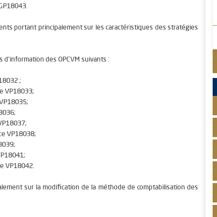
GP18043
.
ts portant principalement sur les caractéristiques des stratégies
es d’information des OPCVM suivants :
18032
;
ce
VP18033
;
VP18035
;
8036
;
VP18037
;
nce
VP18038
;
8039
;
VP18041
;
ce
VP18042
.
alement sur la modification de la méthode de comptabilisation des