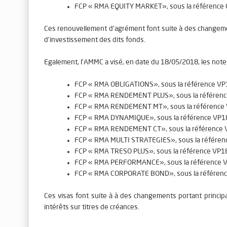
FCP «
RMA EQUITY MARKET
», sous la référence
Ces renouvellement d’agrément font suite à des changemen
d’investissement des dits fonds.
Egalement, l’AMMC a visé, en date du
18/05/2018
, les not
FCP «
RMA OBLIGATIONS
», sous la référence
VP
FCP «
RMA RENDEMENT PLUS
», sous la référen
FCP «
RMA RENDEMENT MT
», sous la référence
FCP «
RMA DYNAMIQUE
», sous la référence
VP1
FCP «
RMA RENDEMENT CT
», sous la référence
FCP «
RMA MULTI STRATEGIES
», sous la référe
FCP «
RMA TRESO PLUS
», sous la référence
VP1
FCP «
RMA PERFORMANCE
», sous la référence
FCP «
RMA CORPORATE BOND
», sous la référen
Ces visas font suite à à des changements portant princip
intérêts sur titres de créances.