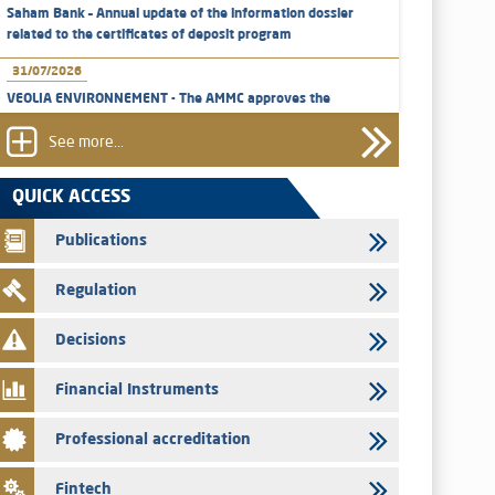
Saham Bank – Annual update of the information dossier
related to the certificates of deposit program
31/07/2026
VEOLIA ENVIRONNEMENT - The AMMC approves the
definitive prospectus related to shares issuances offered
exclusively to the group employees
See more...
29/07/2026
QUICK ACCESS
WAFABAIL – Annual update of the information dossier
related to the finance company bills program
Publications
29/07/2026
Regulation
Message of congratulations on throne day
28/07/2026
Decisions
Med Paper - Crossing of shareholding threshold of 5%
Financial Instruments
24/07/2026
Saham Leasing – Annual update of the information dossier
Professional accreditation
related to the finance company bills program
24/07/2026
Fintech