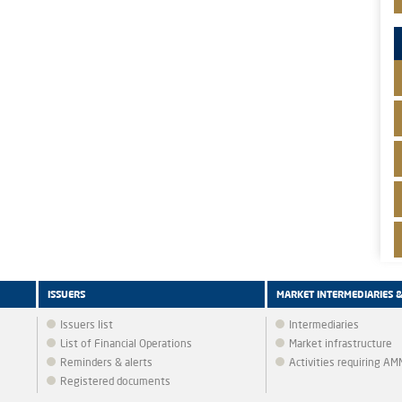
ISSUERS
MARKET INTERMEDIARIES 
Issuers list
Intermediaries
List of Financial Operations
Market infrastructure
Reminders & alerts
Activities requiring A
Registered documents