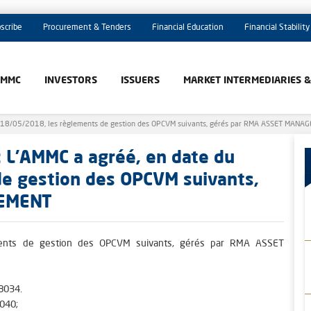
scribe
Procurement & Tenders
Financial Education
Financial Stability
AMMC
INVESTORS
ISSUERS
MARKET INTERMEDIARIES 
u 18/05/2018, les règlements de gestion des OPCVM suivants, gérés par RMA ASSET MANA
 L’AMMC a agréé, en date du
e gestion des OPCVM suivants,
GEMENT
ments de gestion des OPCVM suivants, gérés par RMA ASSET
8034
.
040
;