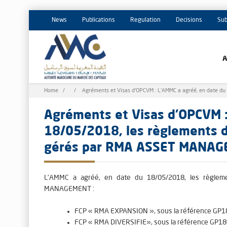
News
Publications
Regulation
Decisions
Sub
Breadcrumb
Home
Agréments et Visas d'OPCVM : L’AMMC a agréé, en date d
Agréments et Visas d'OPCVM :
18/05/2018, les règlements d
gérés par RMA ASSET MANA
L’AMMC a agréé, en date du
18/05/2018
, les règle
MANAGEMENT :
FCP «
RMA EXPANSION
», sous la référence
GP1
FCP «
RMA DIVERSIFIE
», sous la référence
GP18