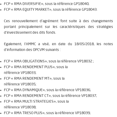
FCP «
RMA DIVERSIFIE
», sous la référence
GP18040
;
FCP «
RMA EQUITY MARKET
», sous la référence
GP18043
.
Ces renouvellement d’agrément font suite à des changements
portant principalement sur les caractéristiques des stratégies
d’investissement des dits fonds.
Egalement, l’AMMC a visé, en date du
18/05/2018
, les notes
d’information des OPCVM suivants :
FCP «
RMA OBLIGATIONS
», sous la référence
VP18032
;
FCP «
RMA RENDEMENT PLUS
», sous la
référence
VP18033
;
FCP «
RMA RENDEMENT MT
», sous la
référence
VP18035
;
FCP «
RMA DYNAMIQUE
», sous la référence
VP18036
;
FCP «
RMA RENDEMENT CT
», sous la référence
VP18037
;
FCP «
RMA MULTI STRATEGIES
», sous la
référence
VP18038
;
FCP «
RMA TRESO PLUS
», sous la référence
VP18039
;