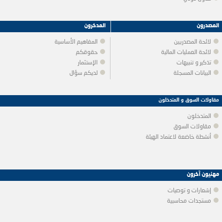
المصدرون
المدخرون
لائحة المصدريين
المفاهيم الأساسية
لائحة العمليات المالية
حقوقكم
تذكير و تنبيهات
الإستثمار
البيانات المسجلة
لديكم سؤال
مقاولات السوق و المتدخلون
المتدخلون
مقاولات السوق
أنشطة خاضعة لاعتماد الهيئة
مهنيون آخرون
إشعارات و توصيات
مستجدات محاسبية