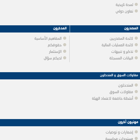
لمحة تاريخية
تعاون دولي
المصدرون
المدخرون
لائحة المصدريين
المفاهيم الأساسية
لائحة العمليات المالية
حقوقكم
تذكير و تنبيهات
الإستثمار
البيانات المسجلة
لديكم سؤال
مقاولات السوق و المتدخلون
المتدخلون
مقاولات السوق
أنشطة خاضعة لاعتماد الهيئة
مهنيون آخرون
إشعارات و توصيات
مستجدات محاسبية