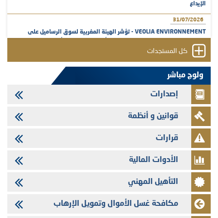
الإيداع
31/07/2026
VEOLIA ENVIRONNEMENT - تؤشر الهيئة المغربية لسوق الرساميل على
المنشور النهائي المتعلق بالزيادة في الرأسمال المخصصة لأجراء المجموعة
كل المستجدات
29/07/2026
وفابايل - التحيين السنوي لملف المعلومات المتعلق ببرنامج إصدار سندات
ولوج مباشر
شركات التمويل
إصدارات
29/07/2026
تهنئة بمناسبة عيد العرش المجيد
قوانين و أنظمة
29/07/2026
تنشر الهيئة المغربية لسوق الرساميل العدد الرابع عشر من مجلة سوق الرساميل
قرارات
28/07/2026
الأدوات المالية
Med Paper - تجاوز حد المساهمة 5%
24/07/2026
التأهيل المهني
Saham Leasing - التحيين السنوي لملف المعلومات المتعلق ببرنامج إصدار
سندات شركات التمويل
مكافحة غسل الأموال وتمويل الإرهاب
24/07/2026