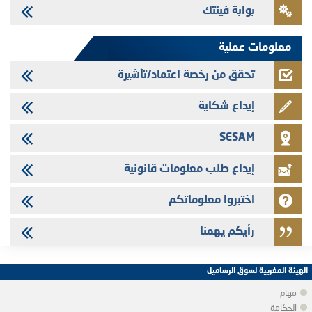
بوابة فينتك
Jaida - التحيين السنوي لملف المعلومات المتعلق ببرنامج إصدار سندات
شركات التمويل
معلومات عملية
تحقق من رخصة اعتماد/تأشيرة
إيداع شكاية
SESAM
إيداع طلب معلومات قانونية
اختبروا معلوماتكم
رأيكم يهمنا
الهيئة المغربية لسوق الرساميل
مهام
الحكامة