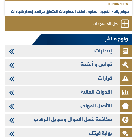
03/08/2026
سهام بنك - التحيين السنوي لملف المعلومات المتعلق ببرنامج إصدار شهادات
الإيداع
كل المستجدات
31/07/2026
VEOLIA ENVIRONNEMENT - تؤشر الهيئة المغربية لسوق الرساميل على
ولوج مباشر
المنشور النهائي المتعلق بالزيادة في الرأسمال المخصصة لأجراء المجموعة
إصدارات
29/07/2026
وفابايل - التحيين السنوي لملف المعلومات المتعلق ببرنامج إصدار سندات
قوانين و أنظمة
شركات التمويل
29/07/2026
قرارات
تهنئة بمناسبة عيد العرش المجيد
الأدوات المالية
29/07/2026
تنشر الهيئة المغربية لسوق الرساميل العدد الرابع عشر من مجلة سوق الرساميل
التأهيل المهني
28/07/2026
Med Paper - تجاوز حد المساهمة 5%
مكافحة غسل الأموال وتمويل الإرهاب
24/07/2026
بوابة فينتك
Saham Leasing - التحيين السنوي لملف المعلومات المتعلق ببرنامج إصدار