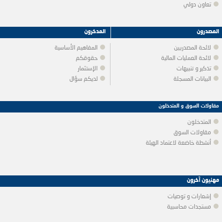
تعاون دولي
المصدرون
المدخرون
لائحة المصدريين
المفاهيم الأساسية
لائحة العمليات المالية
حقوقكم
تذكير و تنبيهات
الإستثمار
البيانات المسجلة
لديكم سؤال
مقاولات السوق و المتدخلون
المتدخلون
مقاولات السوق
أنشطة خاضعة لاعتماد الهيئة
مهنيون آخرون
إشعارات و توصيات
مستجدات محاسبية