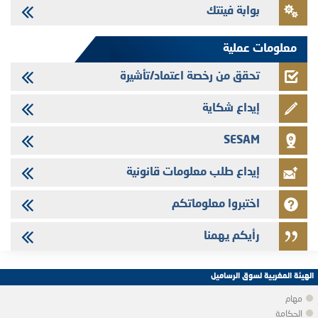
بوابة فينتك
Jaida - التحيين السنوي لملف المعلومات المتعلق ببرنامج إصدار سندات
شركات التمويل
معلومات عملية
تحقق من رخصة اعتماد/تأشيرة
إيداع شكاية
SESAM
إيداع طلب معلومات قانونية
اختبروا معلوماتكم
رأيكم يهمنا
الهيئة المغربية لسوق الرساميل
مهام
الحكامة