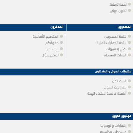
لمحة تاريخية
تعاون دولي
المصدرون
المدخرون
لائحة المصدريين
المفاهيم الأساسية
لائحة العمليات المالية
حقوقكم
تذكير و تنبيهات
الإستثمار
البيانات المسجلة
لديكم سؤال
مقاولات السوق و المتدخلون
المتدخلون
مقاولات السوق
أنشطة خاضعة لاعتماد الهيئة
مهنيون آخرون
إشعارات و توصيات
مستجدات محاسبية