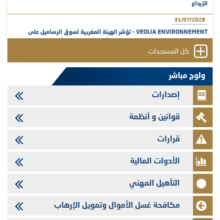
الإيداع
31/07/2026
VEOLIA ENVIRONNEMENT - تؤشر الهيئة المغربية لسوق الرساميل على
المنشور النهائي المتعلق بالزيادة في الرأسمال المخصصة لأجراء المجموعة
كل المستجدات
29/07/2026
وفابايل - التحيين السنوي لملف المعلومات المتعلق ببرنامج إصدار سندات
ولوج مباشر
شركات التمويل
إصدارات
29/07/2026
تهنئة بمناسبة عيد العرش المجيد
قوانين و أنظمة
29/07/2026
تنشر الهيئة المغربية لسوق الرساميل العدد الرابع عشر من مجلة سوق الرساميل
قرارات
28/07/2026
الأدوات المالية
Med Paper - تجاوز حد المساهمة 5%
24/07/2026
التأهيل المهني
Saham Leasing - التحيين السنوي لملف المعلومات المتعلق ببرنامج إصدار
سندات شركات التمويل
مكافحة غسل الأموال وتمويل الإرهاب
24/07/2026