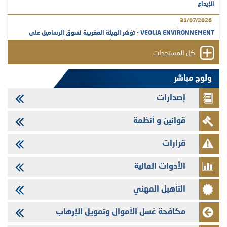
الإيداع
31/07/2026
VEOLIA ENVIRONNEMENT - تؤشر الهيئة المغربية لسوق الرساميل على
المنشور النهائي المتعلق بالزيادة في الرأسمال المخصصة لأجراء المجموعة
كل المستجدات
29/07/2026
وفابايل - التحيين السنوي لملف المعلومات المتعلق ببرنامج إصدار سندات
ولوج مباشر
شركات التمويل
إصدارات
29/07/2026
تهنئة بمناسبة عيد العرش المجيد
قوانين و أنظمة
29/07/2026
تنشر الهيئة المغربية لسوق الرساميل العدد الرابع عشر من مجلة سوق الرساميل
قرارات
28/07/2026
الأدوات المالية
Med Paper - تجاوز حد المساهمة 5%
24/07/2026
التأهيل المهني
Saham Leasing - التحيين السنوي لملف المعلومات المتعلق ببرنامج إصدار
سندات شركات التمويل
مكافحة غسل الأموال وتمويل الإرهاب
24/07/2026