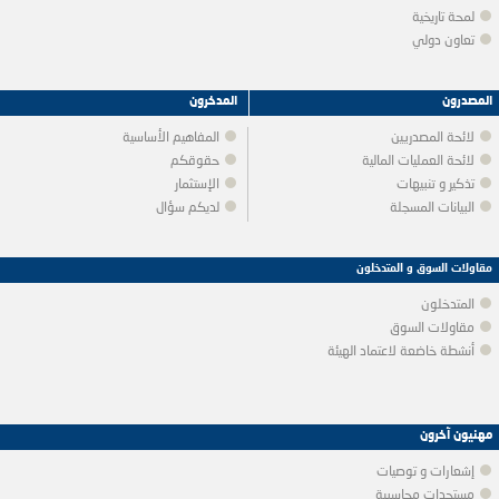
لمحة تاريخية
تعاون دولي
المصدرون
المدخرون
لائحة المصدريين
المفاهيم الأساسية
لائحة العمليات المالية
حقوقكم
تذكير و تنبيهات
الإستثمار
البيانات المسجلة
لديكم سؤال
مقاولات السوق و المتدخلون
المتدخلون
مقاولات السوق
أنشطة خاضعة لاعتماد الهيئة
مهنيون آخرون
إشعارات و توصيات
مستجدات محاسبية