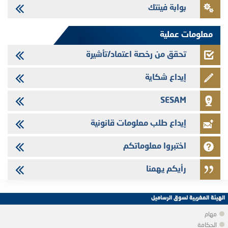
بوابة فينتك
Jaida - التحيين السنوي لملف المعلومات المتعلق ببرنامج إصدار سندات
شركات التمويل
معلومات عملية
تحقق من رخصة اعتماد/تأشيرة
إيداع شكاية
SESAM
إيداع طلب معلومات قانونية
اختبروا معلوماتكم
رأيكم يهمنا
الهيئة المغربية لسوق الرساميل
مهام
الحكامة