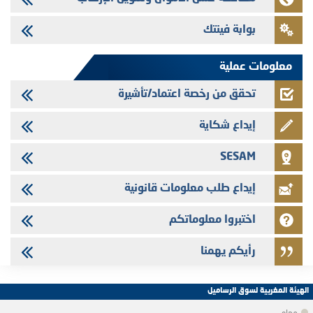
24/07/2026
بوابة فينتك
Saham Leasing - التحيين السنوي لملف المعلومات المتعلق ببرنامج إصدار
سندات شركات التمويل
معلومات عملية
تحقق من رخصة اعتماد/تأشيرة
إيداع شكاية
SESAM
إيداع طلب معلومات قانونية
اختبروا معلوماتكم
رأيكم يهمنا
الهيئة المغربية لسوق الرساميل