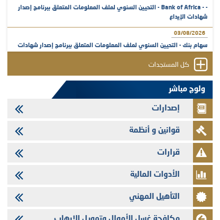
- - Bank of Africa - التحيين السنوي لملف المعلومات المتعلق ببرنامج إصدار
شهادات الإيداع
03/08/2026
سهام بنك - التحيين السنوي لملف المعلومات المتعلق ببرنامج إصدار شهادات
الإيداع
كل المستجدات
31/07/2026
VEOLIA ENVIRONNEMENT - تؤشر الهيئة المغربية لسوق الرساميل على
ولوج مباشر
المنشور النهائي المتعلق بالزيادة في الرأسمال المخصصة لأجراء المجموعة
إصدارات
29/07/2026
وفابايل - التحيين السنوي لملف المعلومات المتعلق ببرنامج إصدار سندات
قوانين و أنظمة
شركات التمويل
29/07/2026
قرارات
تهنئة بمناسبة عيد العرش المجيد
الأدوات المالية
29/07/2026
تنشر الهيئة المغربية لسوق الرساميل العدد الرابع عشر من مجلة سوق الرساميل
التأهيل المهني
28/07/2026
Med Paper - تجاوز حد المساهمة 5%
مكافحة غسل الأموال وتمويل الإرهاب