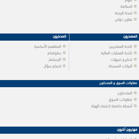
مهام
الحكامة
لمحة تاريخية
تعاون دولي
المصدرون
المدخرون
لائحة المصدريين
المفاهيم الأساسية
لائحة العمليات المالية
حقوقكم
تذكير و تنبيهات
الإستثمار
البيانات المسجلة
لديكم سؤال
مقاولات السوق و المتدخلون
المتدخلون
مقاولات السوق
أنشطة خاضعة لاعتماد الهيئة
مهنيون آخرون