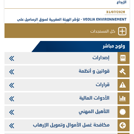
الإيداع
31/07/2026
VEOLIA ENVIRONNEMENT - تؤشر الهيئة المغربية لسوق الرساميل على
المنشور النهائي المتعلق بالزيادة في الرأسمال المخصصة لأجراء المجموعة
كل المستجدات
29/07/2026
وفابايل - التحيين السنوي لملف المعلومات المتعلق ببرنامج إصدار سندات
ولوج مباشر
شركات التمويل
إصدارات
29/07/2026
تهنئة بمناسبة عيد العرش المجيد
قوانين و أنظمة
29/07/2026
تنشر الهيئة المغربية لسوق الرساميل العدد الرابع عشر من مجلة سوق الرساميل
قرارات
28/07/2026
الأدوات المالية
Med Paper - تجاوز حد المساهمة 5%
24/07/2026
التأهيل المهني
Saham Leasing - التحيين السنوي لملف المعلومات المتعلق ببرنامج إصدار
سندات شركات التمويل
مكافحة غسل الأموال وتمويل الإرهاب
24/07/2026