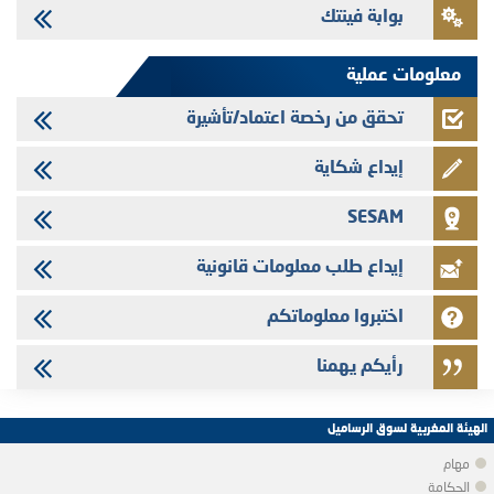
بوابة فينتك
Jaida - التحيين السنوي لملف المعلومات المتعلق ببرنامج إصدار سندات
شركات التمويل
معلومات عملية
تحقق من رخصة اعتماد/تأشيرة
إيداع شكاية
SESAM
إيداع طلب معلومات قانونية
اختبروا معلوماتكم
رأيكم يهمنا
الهيئة المغربية لسوق الرساميل
مهام
الحكامة