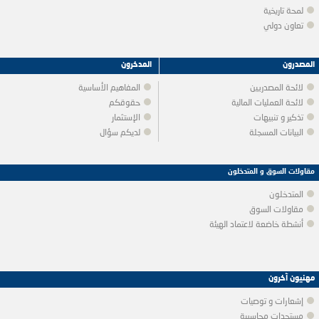
لمحة تاريخية
تعاون دولي
المصدرون
المدخرون
لائحة المصدريين
المفاهيم الأساسية
لائحة العمليات المالية
حقوقكم
تذكير و تنبيهات
الإستثمار
البيانات المسجلة
لديكم سؤال
مقاولات السوق و المتدخلون
المتدخلون
مقاولات السوق
أنشطة خاضعة لاعتماد الهيئة
مهنيون آخرون
إشعارات و توصيات
مستجدات محاسبية