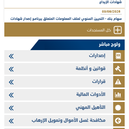
شهادات الإيداع
03/08/2026
سهام بنك - التحيين السنوي لملف المعلومات المتعلق ببرنامج إصدار شهادات
الإيداع
كل المستجدات
31/07/2026
VEOLIA ENVIRONNEMENT - تؤشر الهيئة المغربية لسوق الرساميل على
ولوج مباشر
المنشور النهائي المتعلق بالزيادة في الرأسمال المخصصة لأجراء المجموعة
إصدارات
29/07/2026
وفابايل - التحيين السنوي لملف المعلومات المتعلق ببرنامج إصدار سندات
قوانين و أنظمة
شركات التمويل
29/07/2026
قرارات
تهنئة بمناسبة عيد العرش المجيد
الأدوات المالية
29/07/2026
تنشر الهيئة المغربية لسوق الرساميل العدد الرابع عشر من مجلة سوق الرساميل
التأهيل المهني
28/07/2026
Med Paper - تجاوز حد المساهمة 5%
مكافحة غسل الأموال وتمويل الإرهاب
24/07/2026