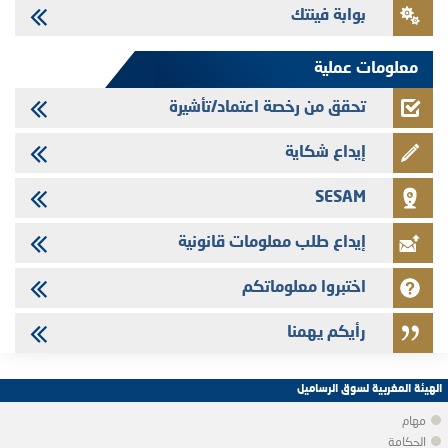
بوابة فينتك
Saham Leasing - التحيين السنوي لملف المعلومات المتعلق ببرنامج إصدار
سندات شركات التمويل
معلومات عملية
تحقق من رخصة اعتماد/تأشيرة
إيداع شكاية
SESAM
إيداع طلب معلومات قانونية
اختبروا معلوماتكم
رأيكم يهمنا
الهيئة المغربية لسوق الرساميل
مهام
الحكامة