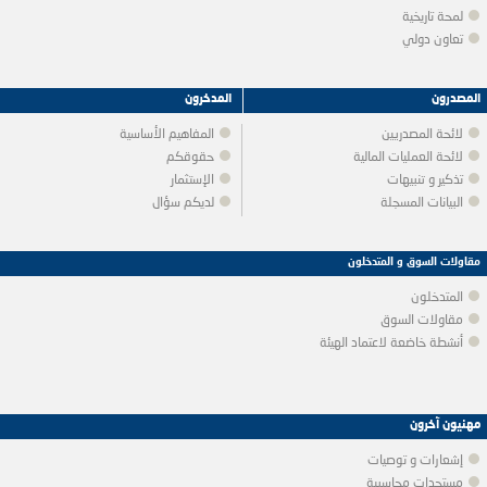
لمحة تاريخية
تعاون دولي
المصدرون
المدخرون
لائحة المصدريين
المفاهيم الأساسية
لائحة العمليات المالية
حقوقكم
تذكير و تنبيهات
الإستثمار
البيانات المسجلة
لديكم سؤال
مقاولات السوق و المتدخلون
المتدخلون
مقاولات السوق
أنشطة خاضعة لاعتماد الهيئة
مهنيون آخرون
إشعارات و توصيات
مستجدات محاسبية