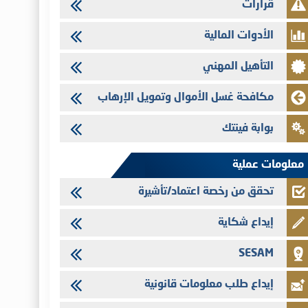
قرارات
تنشر الهيئة المغربية لسوق الرساميل العدد الرابع عشر من مجلة سوق
الرساميل
الأدوات المالية
28/07/2026
التأهيل المهني
Med Paper - تجاوز حد المساهمة 5%
24/07/2026
مكافحة غسل الأموال وتمويل الإرهاب
Saham Leasing - التحيين السنوي لملف المعلومات المتعلق ببرنامج
إصدار سندات شركات التمويل
بوابة فينتك
24/07/2026
Jaida - التحيين السنوي لملف المعلومات المتعلق ببرنامج إصدار
معلومات عملية
سندات شركات التمويل
تحقق من رخصة اعتماد/تأشيرة
إيداع شكاية
SESAM
إيداع طلب معلومات قانونية