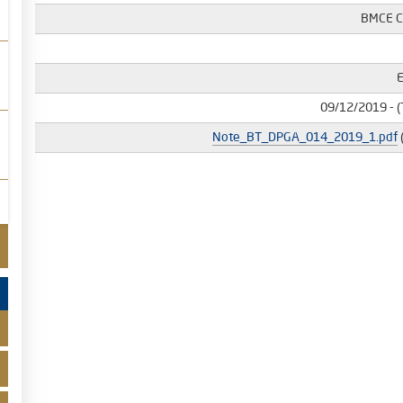
BMCE C
09/12/2019
- (
Note_BT_DPGA_014_2019_1.pdf