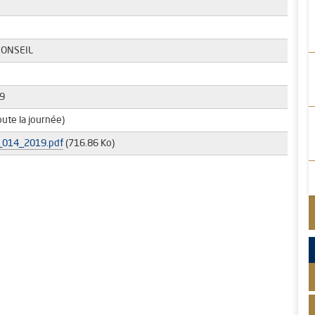
CONSEIL
9
oute la journée)
014_2019.pdf
(716.86 Ko)