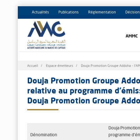
Actualités
Publications
Réglementation
Décision
AMMC
Fil
Accueil
Espace émetteurs
Douja Promotion Groupe Addoha - l'AMM
d'Ariane
Douja Promotion Groupe Addoh
relative au programme d’émiss
Douja Promotion Groupe Add
Douja Promotion
Dénomination
programme d’émi