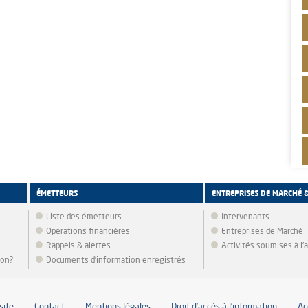
ÉMETTEURS
ENTREPRISES DE MARCHÉ 
Liste des émetteurs
Intervenants
Opérations financières
Entreprises de Marché
Rappels & alertes
Activités soumises à l
ion?
Documents d’information enregistrés
site
Contact
Mentions légales
Droit d’accès à l’information
Ac