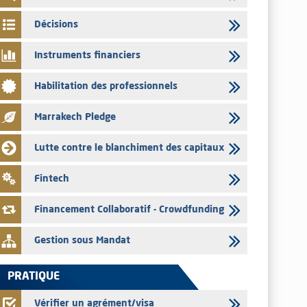
03/08/2026
Décisions
L’AMMC met sur son site internet les publications réalisées
par les émetteurs en date du 3 août 2026
Instruments financiers
03/08/2026
Habilitation des professionnels
Liste des agréments et visas d'OPCVM accordés par l'AMMC
pour le mois de juillet 2026
Marrakech Pledge
03/08/2026
L' AMMC publie les indicateurs mensuels du marché des
Lutte contre le blanchiment des capitaux
capitaux pour le mois de Juin 2026
31/07/2026
Fintech
L’AMMC met sur son site internet les publications réalisées
par les émetteurs du 30 au 31 juillet 2026
Financement Collaboratif - Crowdfunding
Gestion sous Mandat
PRATIQUE
Vérifier un agrément/visa