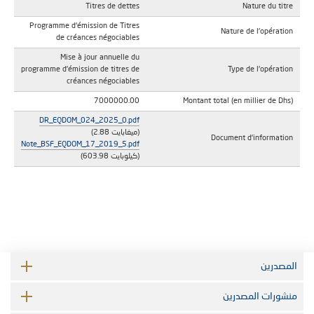
Titres de dettes
Nature du titre
Programme d'émission de Titres
Nature de l'opération
de créances négociables
Mise à jour annuelle du
programme d'émission de titres de
Type de l'opération
créances négociables
7000000.00
Montant total (en millier de Dhs)
DR_EQDOM_024_2025_0.pdf
(2.88 ميغابايت)
Document d'information
Note_BSF_EQDOM_17_2019_5.pdf
(603.98 كيلوبايت)
المصدرين
منشورات المصدرين