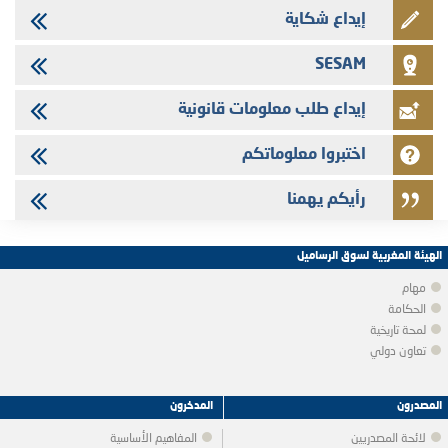
إيداع شكاية
SESAM
إيداع طلب معلومات قانونية
اختبروا معلوماتكم
رأيكم يهمنا
الهيئة المغربية لسوق الرساميل
مهام
الحكامة
لمحة تاريخية
تعاون دولي
المصدرون
المدخرون
لائحة المصدريين
المفاهيم الأساسية