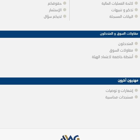
لائحة العمليات المالية
حقوقكم
تذكير و تنبيهات
الإستثمار
البيانات المسجلة
لديكم سؤال
مقاولات السوق و المتدخلون
المتدخلون
مقاولات السوق
أنشطة خاضعة لاعتماد الهيئة
مهنيون آخرون
إشعارات و توصيات
مستجدات محاسبية