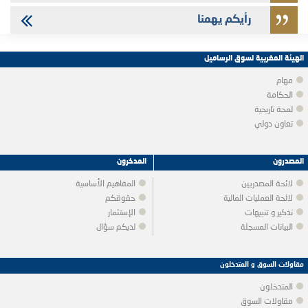
رأيكم يهمنا
الهيئة المغربية لسوق الرساميل
مهام
الحكامة
لمحة تاريخية
تعاون دولي
المصدرون
المدخرون
لائحة المصدريين
المفاهيم الأساسية
لائحة العمليات المالية
حقوقكم
تذكير و تنبيهات
الإستثمار
البيانات المسجلة
لديكم سؤال
مقاولات السوق و المتدخلون
المتدخلون
مقاولات السوق