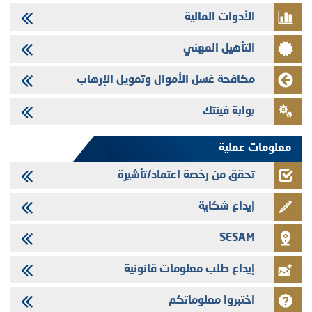
الأدوات المالية
29/07/2026
تنشر الهيئة المغربية لسوق الرساميل العدد الرابع عشر من مجلة سوق الرساميل
التأهيل المهني
28/07/2026
Med Paper - تجاوز حد المساهمة 5%
مكافحة غسل الأموال وتمويل الإرهاب
24/07/2026
بوابة فينتك
Saham Leasing - التحيين السنوي لملف المعلومات المتعلق ببرنامج إصدار
سندات شركات التمويل
معلومات عملية
تحقق من رخصة اعتماد/تأشيرة
إيداع شكاية
SESAM
إيداع طلب معلومات قانونية
اختبروا معلوماتكم