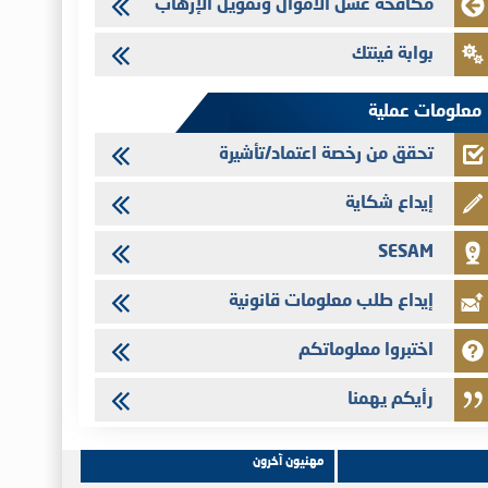
مكافحة غسل الأموال وتمويل الإرهاب
28/07/2026
Med Paper - تجاوز حد المساهمة 5%
بوابة فينتك
24/07/2026
Saham Leasing - التحيين السنوي لملف المعلومات المتعلق ببرنامج
معلومات عملية
إصدار سندات شركات التمويل
تحقق من رخصة اعتماد/تأشيرة
إيداع شكاية
SESAM
إيداع طلب معلومات قانونية
اختبروا معلوماتكم
رأيكم يهمنا
مهنيون آخرون