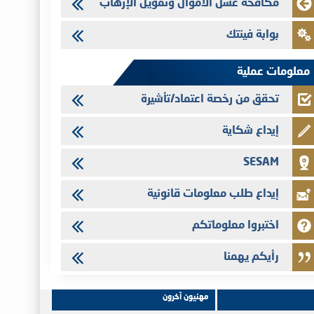
مكافحة غسل الأموال وتمويل الإرهاب
28/07/2026
Med Paper - تجاوز حد المساهمة 5%
بوابة فينتك
24/07/2026
Saham Leasing - التحيين السنوي لملف المعلومات المتعلق ببرنامج
معلومات عملية
إصدار سندات شركات التمويل
تحقق من رخصة اعتماد/تأشيرة
إيداع شكاية
SESAM
إيداع طلب معلومات قانونية
اختبروا معلوماتكم
رأيكم يهمنا
مهنيون آخرون