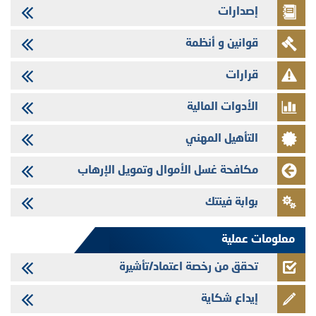
إصدارات
29/07/2026
وفابايل - التحيين السنوي لملف المعلومات المتعلق ببرنامج إصدار سندات
قوانين و أنظمة
شركات التمويل
29/07/2026
قرارات
تهنئة بمناسبة عيد العرش المجيد
الأدوات المالية
29/07/2026
تنشر الهيئة المغربية لسوق الرساميل العدد الرابع عشر من مجلة سوق الرساميل
التأهيل المهني
28/07/2026
Med Paper - تجاوز حد المساهمة 5%
مكافحة غسل الأموال وتمويل الإرهاب
24/07/2026
بوابة فينتك
Saham Leasing - التحيين السنوي لملف المعلومات المتعلق ببرنامج إصدار
سندات شركات التمويل
معلومات عملية
تحقق من رخصة اعتماد/تأشيرة
إيداع شكاية