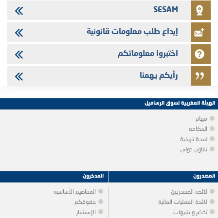
SESAM
إيداع طلب معلومات قانونية
اختبروا معلوماتكم
رأيكم يهمنا
الهيئة المغربية لسوق الرساميل
مهام
الحكامة
لمحة تاريخية
تعاون دولي
المصدرون
المدخرون
لائحة المصدريين
المفاهيم الأساسية
لائحة العمليات المالية
حقوقكم
تذكير و تنبيهات
الإستثمار