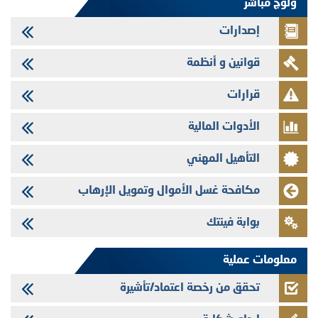
ولوج مباشر
المنشور النهائي المتعلق بالزيادة في الرأسمال المخصصة لأجراء المجموعة
إصدارات
29/07/2026
وفابايل - التحيين السنوي لملف المعلومات المتعلق ببرنامج إصدار سندات
قوانين و أنظمة
شركات التمويل
29/07/2026
قرارات
تهنئة بمناسبة عيد العرش المجيد
الأدوات المالية
29/07/2026
تنشر الهيئة المغربية لسوق الرساميل العدد الرابع عشر من مجلة سوق الرساميل
التأهيل المهني
28/07/2026
Med Paper - تجاوز حد المساهمة 5%
مكافحة غسل الأموال وتمويل الإرهاب
24/07/2026
بوابة فينتك
Saham Leasing - التحيين السنوي لملف المعلومات المتعلق ببرنامج إصدار
سندات شركات التمويل
معلومات عملية
تحقق من رخصة اعتماد/تأشيرة