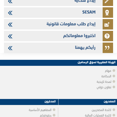
إيداع شكاية
SESAM
إيداع طلب معلومات قانونية
اختبروا معلوماتكم
رأيكم يهمنا
الهيئة المغربية لسوق الرساميل
مهام
الحكامة
لمحة تاريخية
تعاون دولي
المصدرون
المدخرون
لائحة المصدريين
المفاهيم الأساسية
لائحة العمليات المالية
حقوقكم