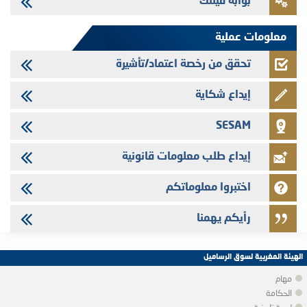
بوابة فينتك
Jaida - التحيين السنوي لملف المعلومات المتعلق ببرنامج إصدار سندات
شركات التمويل
معلومات عملية
تحقق من رخصة اعتماد/تأشيرة
إيداع شكاية
SESAM
إيداع طلب معلومات قانونية
اختبروا معلوماتكم
رأيكم يهمنا
الهيئة المغربية لسوق الرساميل
مهام
الحكامة