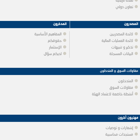
لمحة تاريخية
تعاون دولي
المصدرون
المدخرون
لائحة المصدريين
المفاهيم الأساسية
لائحة العمليات المالية
حقوقكم
تذكير و تنبيهات
الإستثمار
البيانات المسجلة
لديكم سؤال
مقاولات السوق و المتدخلون
المتدخلون
مقاولات السوق
أنشطة خاضعة لاعتماد الهيئة
مهنيون آخرون
إشعارات و توصيات
مستجدات محاسبية