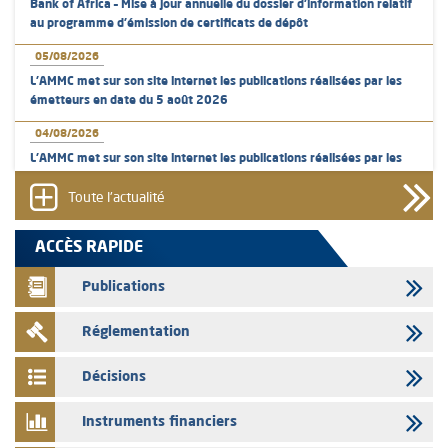
Bank of Africa – Mise à jour annuelle du dossier d’information relatif
au programme d'émission de certificats de dépôt
05/08/2026
L’AMMC met sur son site internet les publications réalisées par les
émetteurs en date du 5 août 2026
04/08/2026
L’AMMC met sur son site internet les publications réalisées par les
émetteurs en date du 4 août 2026
Toute l'actualité
03/08/2026
Saham Bank – Mise à jour annuelle du dossier d’information relatif au
ACCÈS RAPIDE
programme d'émission de certificats de dépôt
Publications
03/08/2026
L’AMMC met sur son site internet les publications réalisées par les
Réglementation
émetteurs en date du 3 août 2026
03/08/2026
Décisions
Liste des agréments et visas d'OPCVM accordés par l'AMMC pour le
mois de juillet 2026
Instruments financiers
03/08/2026