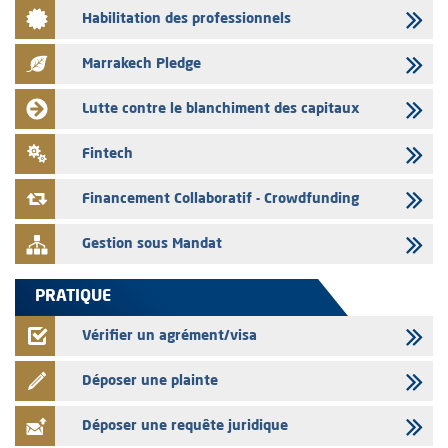
Habilitation des professionnels
L' AMMC publie les indicateurs mensuels du marché des capitaux pour
le mois de Juin 2026
Marrakech Pledge
31/07/2026
L’AMMC met sur son site internet les publications réalisées par les
Lutte contre le blanchiment des capitaux
émetteurs du 30 au 31 juillet 2026
31/07/2026
Fintech
VEOLIA ENVIRONNEMENT – L’AMMC vise le prospectus définitif relatif
à l'augmentation de capital réservée aux salariés du groupe
Financement Collaboratif - Crowdfunding
Gestion sous Mandat
PRATIQUE
Vérifier un agrément/visa
Déposer une plainte
Déposer une requête juridique