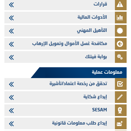
29/07/2026
قرارات
تهنئة بمناسبة عيد العرش المجيد
الأدوات المالية
29/07/2026
تنشر الهيئة المغربية لسوق الرساميل العدد الرابع عشر من مجلة سوق الرساميل
التأهيل المهني
28/07/2026
Med Paper - تجاوز حد المساهمة 5%
مكافحة غسل الأموال وتمويل الإرهاب
24/07/2026
بوابة فينتك
Saham Leasing - التحيين السنوي لملف المعلومات المتعلق ببرنامج إصدار
سندات شركات التمويل
معلومات عملية
تحقق من رخصة اعتماد/تأشيرة
إيداع شكاية
SESAM
إيداع طلب معلومات قانونية