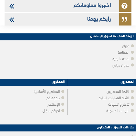
اختبروا معلوماتكم
رأيكم يهمنا
الهيئة المغربية لسوق الرساميل
مهام
الحكامة
لمحة تاريخية
تعاون دولي
المصدرون
المدخرون
لائحة المصدريين
المفاهيم الأساسية
لائحة العمليات المالية
حقوقكم
تذكير و تنبيهات
الإستثمار
البيانات المسجلة
لديكم سؤال
مقاولات السوق و المتدخلون