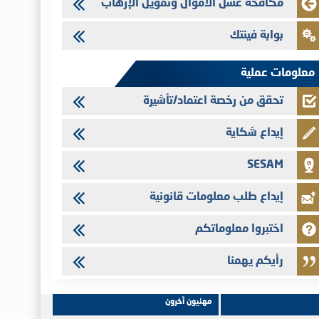
مكافحة غسل الأموال وتمويل الإرهاب
Saham Leasing - التحيين السنوي لملف المعلومات المتعلق ببرنامج
إصدار سندات شركات التمويل
بوابة فينتك
24/07/2026
Jaida - التحيين السنوي لملف المعلومات المتعلق ببرنامج إصدار
معلومات عملية
سندات شركات التمويل
تحقق من رخصة اعتماد/تأشيرة
إيداع شكاية
SESAM
إيداع طلب معلومات قانونية
اختبروا معلوماتكم
رأيكم يهمنا
مهنيون آخرون