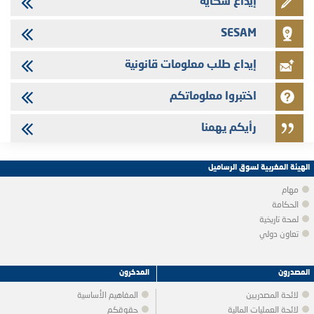
إيداع شكاية
SESAM
إيداع طلب معلومات قانونية
اختبروا معلوماتكم
رأيكم يهمنا
الهيئة المغربية لسوق الرساميل
مهام
الحكامة
لمحة تاريخية
تعاون دولي
المصدرون
المدخرون
لائحة المصدريين
المفاهيم الأساسية
لائحة العمليات المالية
حقوقكم