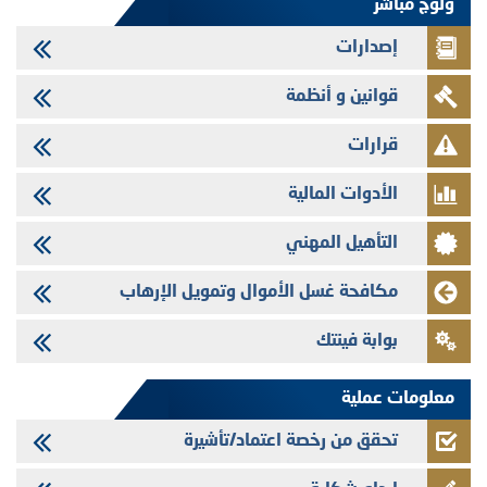
ولوج مباشر
شركات التمويل
إصدارات
29/07/2026
تهنئة بمناسبة عيد العرش المجيد
قوانين و أنظمة
29/07/2026
تنشر الهيئة المغربية لسوق الرساميل العدد الرابع عشر من مجلة سوق الرساميل
قرارات
28/07/2026
الأدوات المالية
Med Paper - تجاوز حد المساهمة 5%
24/07/2026
التأهيل المهني
Saham Leasing - التحيين السنوي لملف المعلومات المتعلق ببرنامج إصدار
سندات شركات التمويل
مكافحة غسل الأموال وتمويل الإرهاب
24/07/2026
بوابة فينتك
Jaida - التحيين السنوي لملف المعلومات المتعلق ببرنامج إصدار سندات
شركات التمويل
معلومات عملية
تحقق من رخصة اعتماد/تأشيرة