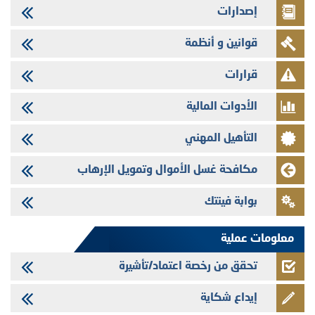
إصدارات
29/07/2026
وفابايل - التحيين السنوي لملف المعلومات المتعلق ببرنامج إصدار سندات
قوانين و أنظمة
شركات التمويل
29/07/2026
قرارات
تهنئة بمناسبة عيد العرش المجيد
الأدوات المالية
29/07/2026
تنشر الهيئة المغربية لسوق الرساميل العدد الرابع عشر من مجلة سوق الرساميل
التأهيل المهني
28/07/2026
Med Paper - تجاوز حد المساهمة 5%
مكافحة غسل الأموال وتمويل الإرهاب
24/07/2026
بوابة فينتك
Saham Leasing - التحيين السنوي لملف المعلومات المتعلق ببرنامج إصدار
سندات شركات التمويل
معلومات عملية
تحقق من رخصة اعتماد/تأشيرة
إيداع شكاية