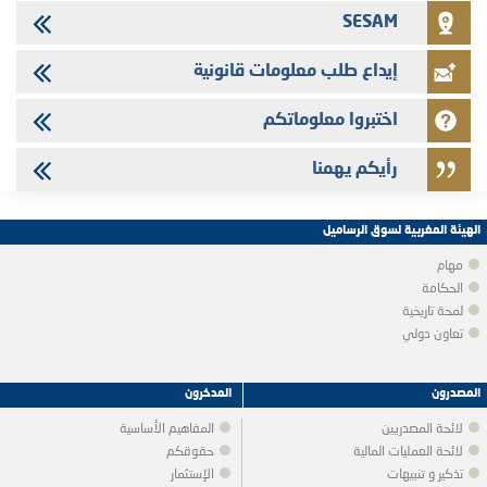
SESAM
إيداع طلب معلومات قانونية
اختبروا معلوماتكم
رأيكم يهمنا
الهيئة المغربية لسوق الرساميل
مهام
الحكامة
لمحة تاريخية
تعاون دولي
المصدرون
المدخرون
لائحة المصدريين
المفاهيم الأساسية
لائحة العمليات المالية
حقوقكم
تذكير و تنبيهات
الإستثمار