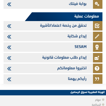
بوابة فينتك
Saham Leasing - التحيين السنوي لملف المعلومات المتعلق ببرنامج إصدار
سندات شركات التمويل
معلومات عملية
تحقق من رخصة اعتماد/تأشيرة
إيداع شكاية
SESAM
إيداع طلب معلومات قانونية
اختبروا معلوماتكم
رأيكم يهمنا
الهيئة المغربية لسوق الرساميل
مهام
الحكامة