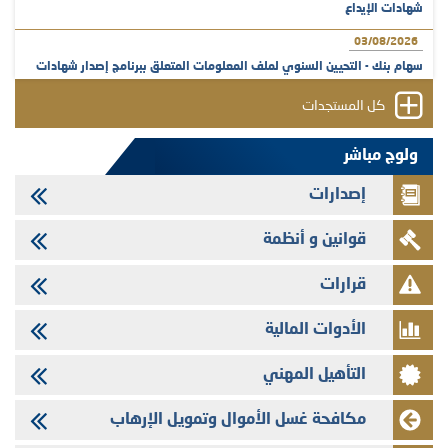
شهادات الإيداع
03/08/2026
سهام بنك - التحيين السنوي لملف المعلومات المتعلق ببرنامج إصدار شهادات
الإيداع
كل المستجدات
31/07/2026
VEOLIA ENVIRONNEMENT - تؤشر الهيئة المغربية لسوق الرساميل على
ولوج مباشر
المنشور النهائي المتعلق بالزيادة في الرأسمال المخصصة لأجراء المجموعة
إصدارات
29/07/2026
وفابايل - التحيين السنوي لملف المعلومات المتعلق ببرنامج إصدار سندات
قوانين و أنظمة
شركات التمويل
29/07/2026
قرارات
تهنئة بمناسبة عيد العرش المجيد
الأدوات المالية
29/07/2026
تنشر الهيئة المغربية لسوق الرساميل العدد الرابع عشر من مجلة سوق الرساميل
التأهيل المهني
28/07/2026
Med Paper - تجاوز حد المساهمة 5%
مكافحة غسل الأموال وتمويل الإرهاب
24/07/2026