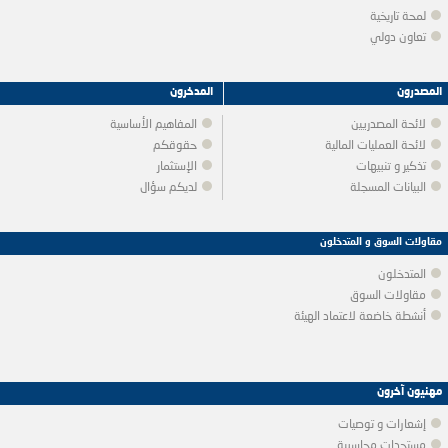
لمحة تاريخية
تعاون دولي
المصدرون
المدخرون
لائحة المصدريين
المفاهيم الأساسية
لائحة العمليات المالية
حقوقكم
تذكير و تنبيهات
الإستثمار
البيانات المسجلة
لديكم سؤال
مقاولات السوق و المتدخلون
المتدخلون
مقاولات السوق
أنشطة خاضعة لاعتماد الهيئة
مهنيون آخرون
إشعارات و توصيات
مستجدات محاسبية