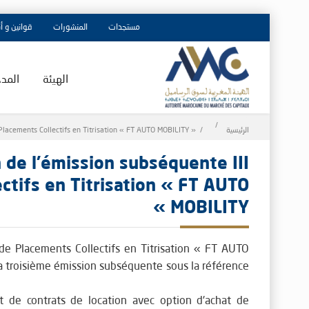
مستجدات
المنشورات
قوانين و أ
الهيئة
المد
Breadcrumb
الرئيسية
Placements Collectifs en Titrisation « FT AUTO MOBILITY »
 de l’émission subséquente III
ctifs en Titrisation « FT AUTO
MOBILITY »
de Placements Collectifs en Titrisation « FT AUTO
a troisième émission subséquente sous la référence
ant de contrats de location avec option d'achat de