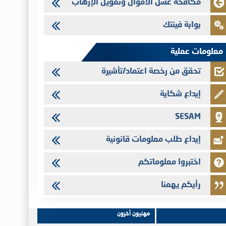
مكافحة غسل الأموال وتمويل الإرهاب
Saham Leasing - التحيين السنوي لملف المعلومات المتعلق ببرنامج
إصدار سندات شركات التمويل
بوابة فينتك
24/07/2026
Jaida - التحيين السنوي لملف المعلومات المتعلق ببرنامج إصدار
معلومات عملية
سندات شركات التمويل
تحقق من رخصة اعتماد/تأشيرة
إيداع شكاية
SESAM
إيداع طلب معلومات قانونية
اختبروا معلوماتكم
رأيكم يهمنا
مهنيون آخرون