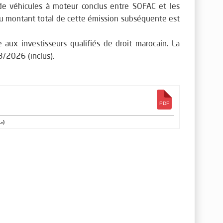
 de véhicules à moteur conclus entre SOFAC et les
d du montant total de cette émission subséquente est
 aux investisseurs qualifiés de droit marocain. La
/2026 (inclus).
(4.09 ميغابايت)