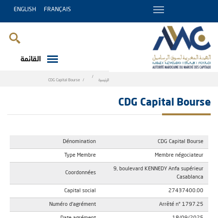
ENGLISH
FRANÇAIS
القائمة
Breadcrumb
الرئيسية
CDG Capital Bourse
CDG Capital Bourse
Dénomination
CDG Capital Bourse
Type Membre
Membre négociateur
9, boulevard KENNEDY Anfa supérieur
Coordonnées
Casablanca
Capital social
27437400.00
Numéro d'agrément
Arrêté n° 1797.25