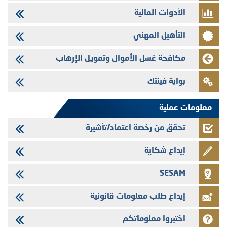
الأدوات المالية
29/07/2026
تنشر الهيئة المغربية لسوق الرساميل العدد الرابع عشر من مجلة سوق الرساميل
التأهيل المهني
28/07/2026
Med Paper - تجاوز حد المساهمة 5%
مكافحة غسل الأموال وتمويل الإرهاب
24/07/2026
بوابة فينتك
Saham Leasing - التحيين السنوي لملف المعلومات المتعلق ببرنامج إصدار
سندات شركات التمويل
معلومات عملية
تحقق من رخصة اعتماد/تأشيرة
إيداع شكاية
SESAM
إيداع طلب معلومات قانونية
اختبروا معلوماتكم