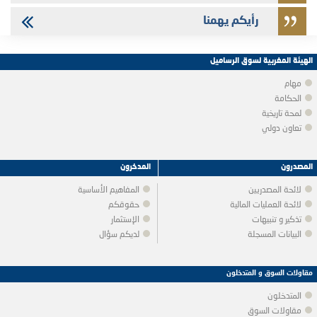
رأيكم يهمنا
الهيئة المغربية لسوق الرساميل
مهام
الحكامة
لمحة تاريخية
تعاون دولي
المصدرون
المدخرون
لائحة المصدريين
المفاهيم الأساسية
لائحة العمليات المالية
حقوقكم
تذكير و تنبيهات
الإستثمار
البيانات المسجلة
لديكم سؤال
مقاولات السوق و المتدخلون
المتدخلون
مقاولات السوق