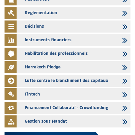
Saham Bank – Mise à jour annuelle du dossier d’information relatif au
Réglementation
programme d'émission de certificats de dépôt
03/08/2026
Décisions
L’AMMC met sur son site internet les publications réalisées par les
émetteurs en date du 3 août 2026
Instruments financiers
03/08/2026
Habilitation des professionnels
Liste des agréments et visas d'OPCVM accordés par l'AMMC pour le
mois de juillet 2026
Marrakech Pledge
03/08/2026
L' AMMC publie les indicateurs mensuels du marché des capitaux pour
Lutte contre le blanchiment des capitaux
le mois de Juin 2026
31/07/2026
Fintech
L’AMMC met sur son site internet les publications réalisées par les
émetteurs du 30 au 31 juillet 2026
Financement Collaboratif - Crowdfunding
Gestion sous Mandat