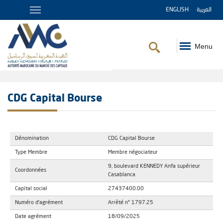
ENGLISH
العربية
Menu
Fil
d'Ariane
CDG Capital Bourse
Dénomination
CDG Capital Bourse
Type Membre
Membre négociateur
9, boulevard KENNEDY Anfa supérieur
Coordonnées
Casablanca
Capital social
27437400.00
Numéro d'agrément
Arrêté n° 1797.25
Date agrément
18/09/2025