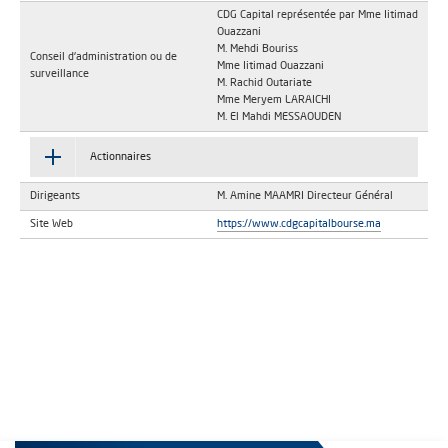
CDG Capital représentée par Mme Iitimad
Ouazzani
M. Mehdi Bouriss
Conseil d'administration ou de
Mme Iitimad Ouazzani
surveillance
M. Rachid Outariate
Mme Meryem LARAICHI
M. El Mahdi MESSAOUDEN
Actionnaires
Dirigeants
M. Amine MAAMRI Directeur Général
Site Web
https://www.cdgcapitalbourse.ma