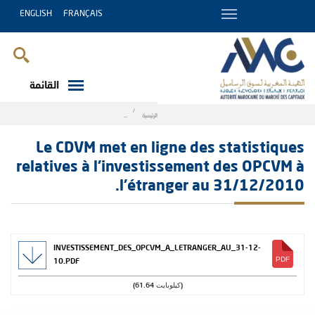
ENGLISH
FRANÇAIS
القائمة
Breadcrumb
الرئيسية
investissement des OPCVM à l'étranger au 31/12/2010.
Le CDVM met en ligne des statistiques
relatives à l'investissement des OPCVM à
l'étranger au 31/12/2010.
INVESTISSEMENT_DES_OPCVM_A_LETRANGER_AU_31-12-
10.PDF
(61.64 كيلوبايت)