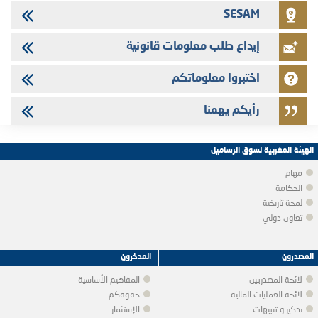
SESAM
إيداع طلب معلومات قانونية
اختبروا معلوماتكم
رأيكم يهمنا
الهيئة المغربية لسوق الرساميل
مهام
الحكامة
لمحة تاريخية
تعاون دولي
المصدرون
المدخرون
لائحة المصدريين
المفاهيم الأساسية
لائحة العمليات المالية
حقوقكم
تذكير و تنبيهات
الإستثمار