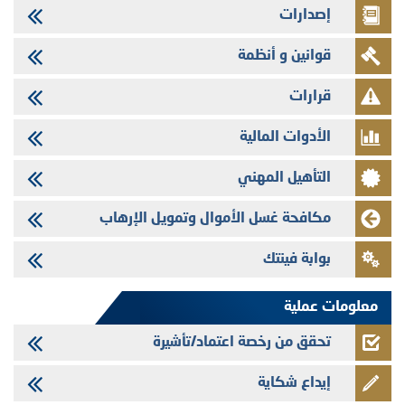
إصدارات
29/07/2026
وفابايل - التحيين السنوي لملف المعلومات المتعلق ببرنامج إصدار سندات
قوانين و أنظمة
شركات التمويل
29/07/2026
قرارات
تهنئة بمناسبة عيد العرش المجيد
الأدوات المالية
29/07/2026
تنشر الهيئة المغربية لسوق الرساميل العدد الرابع عشر من مجلة سوق الرساميل
التأهيل المهني
28/07/2026
Med Paper - تجاوز حد المساهمة 5%
مكافحة غسل الأموال وتمويل الإرهاب
24/07/2026
بوابة فينتك
Saham Leasing - التحيين السنوي لملف المعلومات المتعلق ببرنامج إصدار
سندات شركات التمويل
معلومات عملية
تحقق من رخصة اعتماد/تأشيرة
إيداع شكاية