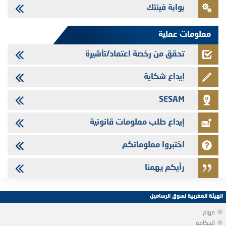
بوابة فينتك
Saham Leasing - التحيين السنوي لملف المعلومات المتعلق ببرنامج إصدار
سندات شركات التمويل
معلومات عملية
تحقق من رخصة اعتماد/تأشيرة
إيداع شكاية
SESAM
إيداع طلب معلومات قانونية
اختبروا معلوماتكم
رأيكم يهمنا
الهيئة المغربية لسوق الرساميل
مهام
الحكامة