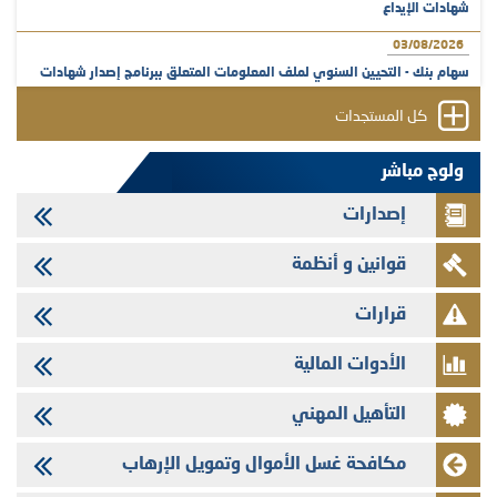
شهادات الإيداع
03/08/2026
سهام بنك - التحيين السنوي لملف المعلومات المتعلق ببرنامج إصدار شهادات
الإيداع
كل المستجدات
31/07/2026
VEOLIA ENVIRONNEMENT - تؤشر الهيئة المغربية لسوق الرساميل على
ولوج مباشر
المنشور النهائي المتعلق بالزيادة في الرأسمال المخصصة لأجراء المجموعة
إصدارات
29/07/2026
وفابايل - التحيين السنوي لملف المعلومات المتعلق ببرنامج إصدار سندات
قوانين و أنظمة
شركات التمويل
29/07/2026
قرارات
تهنئة بمناسبة عيد العرش المجيد
الأدوات المالية
29/07/2026
تنشر الهيئة المغربية لسوق الرساميل العدد الرابع عشر من مجلة سوق الرساميل
التأهيل المهني
28/07/2026
Med Paper - تجاوز حد المساهمة 5%
مكافحة غسل الأموال وتمويل الإرهاب
24/07/2026