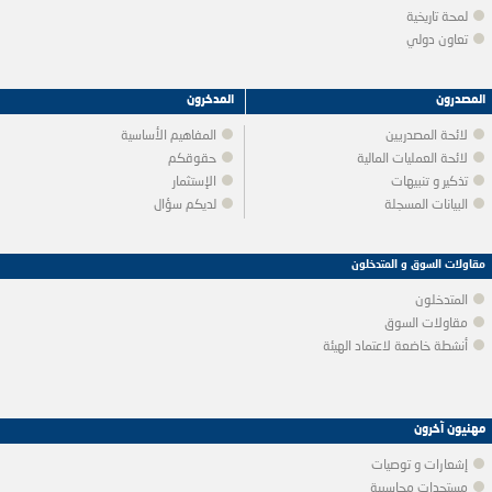
لمحة تاريخية
تعاون دولي
المصدرون
المدخرون
لائحة المصدريين
المفاهيم الأساسية
لائحة العمليات المالية
حقوقكم
تذكير و تنبيهات
الإستثمار
البيانات المسجلة
لديكم سؤال
مقاولات السوق و المتدخلون
المتدخلون
مقاولات السوق
أنشطة خاضعة لاعتماد الهيئة
مهنيون آخرون
إشعارات و توصيات
مستجدات محاسبية