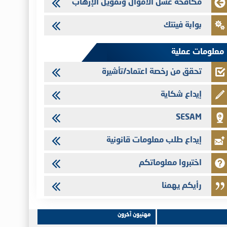
مكافحة غسل الأموال وتمويل الإرهاب
28/07/2026
Med Paper - تجاوز حد المساهمة 5%
بوابة فينتك
24/07/2026
Saham Leasing - التحيين السنوي لملف المعلومات المتعلق ببرنامج
معلومات عملية
إصدار سندات شركات التمويل
تحقق من رخصة اعتماد/تأشيرة
إيداع شكاية
SESAM
إيداع طلب معلومات قانونية
اختبروا معلوماتكم
رأيكم يهمنا
مهنيون آخرون