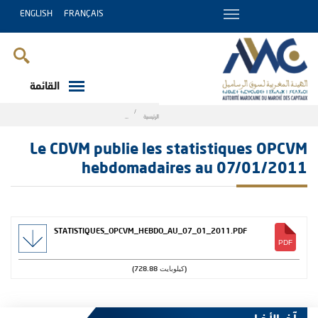
ENGLISH
FRANÇAIS
القائمة
Breadcrumb
الرئيسية
es statistiques OPCVM hebdomadaires au 07/01/2011
Le CDVM publie les statistiques OPCVM
hebdomadaires au 07/01/2011
STATISTIQUES_OPCVM_HEBDO_AU_07_01_2011.PDF
(728.88 كيلوبايت)