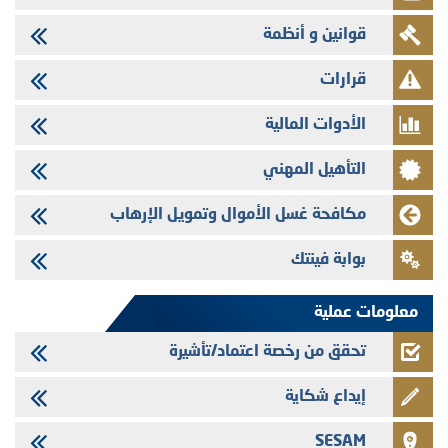
وفابايل - التحيين السنوي لملف المعلومات المتعلق ببرنامج إصدار سندات
قوانين و أنظمة
شركات التمويل
29/07/2026
قرارات
تهنئة بمناسبة عيد العرش المجيد
الأدوات المالية
29/07/2026
تنشر الهيئة المغربية لسوق الرساميل العدد الرابع عشر من مجلة سوق الرساميل
التأهيل المهني
28/07/2026
Med Paper - تجاوز حد المساهمة 5%
مكافحة غسل الأموال وتمويل الإرهاب
24/07/2026
بوابة فينتك
Saham Leasing - التحيين السنوي لملف المعلومات المتعلق ببرنامج إصدار
سندات شركات التمويل
معلومات عملية
تحقق من رخصة اعتماد/تأشيرة
إيداع شكاية
SESAM