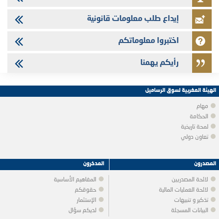
إيداع طلب معلومات قانونية
اختبروا معلوماتكم
رأيكم يهمنا
الهيئة المغربية لسوق الرساميل
مهام
الحكامة
لمحة تاريخية
تعاون دولي
المصدرون
المدخرون
لائحة المصدريين
المفاهيم الأساسية
لائحة العمليات المالية
حقوقكم
تذكير و تنبيهات
الإستثمار
البيانات المسجلة
لديكم سؤال