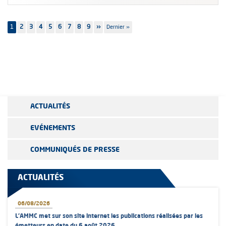
Pagination
1
Page
2
Page
3
Page
4
Page
5
Page
6
Page
7
Page
8
Page
9
Page
››
Dernière
Dernier »
suivante
page
ACTUALITÉS
EVÉNEMENTS
COMMUNIQUÉS DE PRESSE
ACTUALITÉS
06/08/2026
L’AMMC met sur son site internet les publications réalisées par les