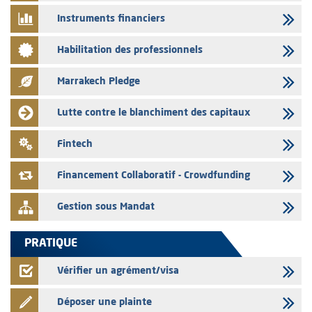
émetteurs en date du 3 août 2026
Instruments financiers
03/08/2026
Habilitation des professionnels
Liste des agréments et visas d'OPCVM accordés par l'AMMC pour le
mois de juillet 2026
Marrakech Pledge
03/08/2026
L' AMMC publie les indicateurs mensuels du marché des capitaux pour
Lutte contre le blanchiment des capitaux
le mois de Juin 2026
31/07/2026
Fintech
L’AMMC met sur son site internet les publications réalisées par les
émetteurs du 30 au 31 juillet 2026
Financement Collaboratif - Crowdfunding
Gestion sous Mandat
PRATIQUE
Vérifier un agrément/visa
Déposer une plainte