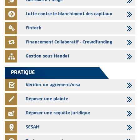
Marrakech Pledge
03/08/2026
Liste des agréments et visas d'OPCVM accordés par l'AMMC pour le
Lutte contre le blanchiment des capitaux
mois de juillet 2026
03/08/2026
Fintech
L' AMMC publie les indicateurs mensuels du marché des capitaux pour
le mois de Juin 2026
Financement Collaboratif - Crowdfunding
Gestion sous Mandat
PRATIQUE
Vérifier un agrément/visa
Déposer une plainte
Déposer une requête juridique
SESAM