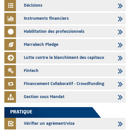
03/08/2026
Décisions
L’AMMC met sur son site internet les publications réalisées par les
émetteurs en date du 3 août 2026
Instruments financiers
03/08/2026
Habilitation des professionnels
Liste des agréments et visas d'OPCVM accordés par l'AMMC pour le
mois de juillet 2026
Marrakech Pledge
03/08/2026
L' AMMC publie les indicateurs mensuels du marché des capitaux pour
Lutte contre le blanchiment des capitaux
le mois de Juin 2026
31/07/2026
Fintech
L’AMMC met sur son site internet les publications réalisées par les
émetteurs du 30 au 31 juillet 2026
Financement Collaboratif - Crowdfunding
Gestion sous Mandat
PRATIQUE
Vérifier un agrément/visa