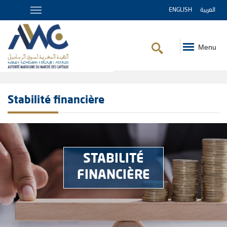
ENGLISH
العربية
Menu
Fil
d'Ariane
Stabilité financière
STABILITÉ
FINANCIÈRE