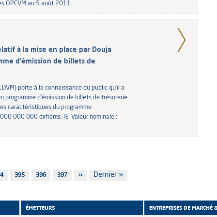
 des OPCVM au 5 août 2011.
latif à la mise en place par Douja
me d’émission de billets de
CDVM) porte à la connaissance du public qu’il a
n programme d’émission de billets de trésorerie
les caractéristiques du programme
 000 000 000 dirhams. ½ Valeur nominale :
Dernière
Dernier »
ge
4
Page
395
Page
396
Page
397
Page
››
page
suivante
ÉMETTEURS
ENTREPRISES DE MARCHÉ 