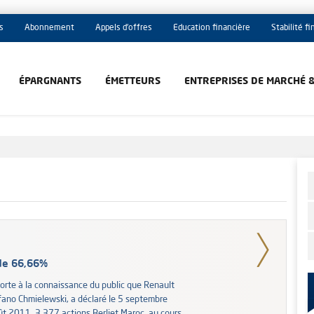
s
Abonnement
Appels d'offres
Education financière
Stabilité f
ÉPARGNANTS
ÉMETTEURS
ENTREPRISES DE MARCHÉ 
 de 66,66%
orte à la connaissance du public que Renault
efano Chmielewski, a déclaré le 5 septembre
oût 2011, 3.377 actions Berliet Maroc, au cours