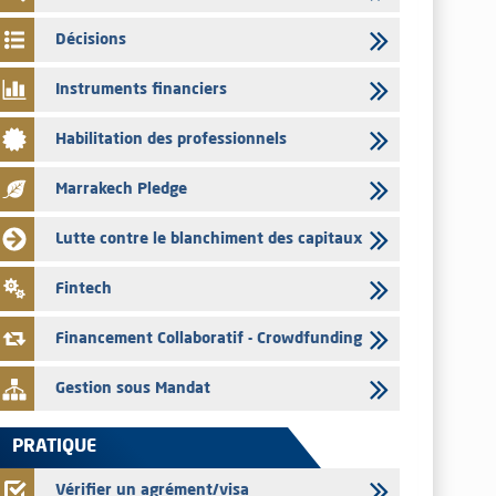
03/08/2026
Décisions
L’AMMC met sur son site internet les publications réalisées
par les émetteurs en date du 3 août 2026
Instruments financiers
03/08/2026
Habilitation des professionnels
Liste des agréments et visas d'OPCVM accordés par l'AMMC
pour le mois de juillet 2026
Marrakech Pledge
03/08/2026
L' AMMC publie les indicateurs mensuels du marché des
Lutte contre le blanchiment des capitaux
capitaux pour le mois de Juin 2026
31/07/2026
Fintech
L’AMMC met sur son site internet les publications réalisées
par les émetteurs du 30 au 31 juillet 2026
Financement Collaboratif - Crowdfunding
Gestion sous Mandat
PRATIQUE
Vérifier un agrément/visa