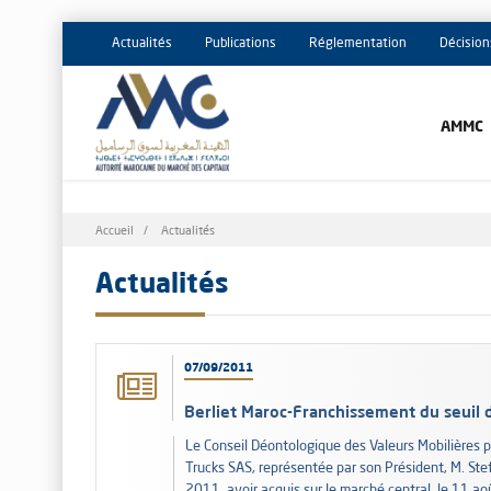
Actualités
Publications
Réglementation
Décision
AMMC
Fil
Accueil
Actualités
d'Ariane
Actualités
07/09/2011
Berliet Maroc-Franchissement du seuil
Le Conseil Déontologique des Valeurs Mobilières p
Trucks SAS, représentée par son Président, M. St
2011, avoir acquis sur le marché central, le 11 a