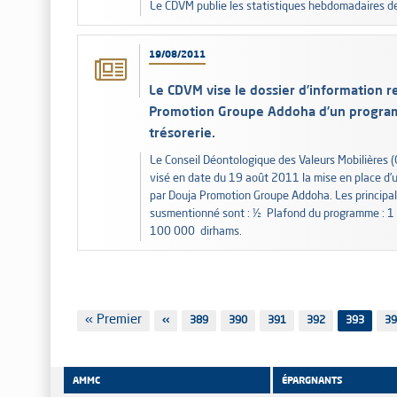
Le CDVM publie les statistiques hebdomadaires
19/08/2011
Le CDVM vise le dossier d’information re
Promotion Groupe Addoha d’un program
trésorerie.
Le Conseil Déontologique des Valeurs Mobilières (
visé en date du 19 août 2011 la mise en place d’u
par Douja Promotion Groupe Addoha. Les principa
susmentionné sont : ½ Plafond du programme : 1
100 000 dirhams.
Pagination
Première
« Premier
Page
‹‹
Page
389
Page
390
Page
391
Page
392
393
Pa
39
page
précédente
AMMC
ÉPARGNANTS