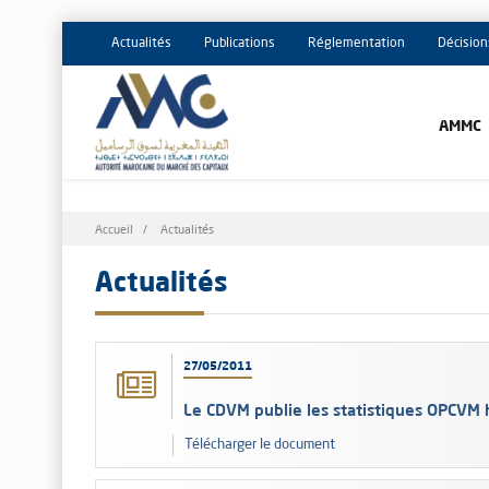
Actualités
Publications
Réglementation
Décision
AMMC
Fil
Accueil
Actualités
d'Ariane
Actualités
27/05/2011
Le CDVM publie les statistiques OPCVM
Télécharger le document