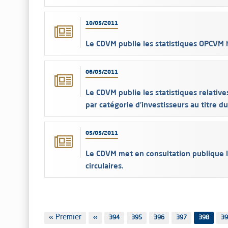
10/05/2011
Le CDVM publie les statistiques OPCVM
06/05/2011
Le CDVM publie les statistiques relatives
par catégorie d'investisseurs au titre d
05/05/2011
Le CDVM met en consultation publique le
circulaires.
Pagination
Première
« Premier
Page
‹‹
Page
394
Page
395
Page
396
Page
397
398
Pa
39