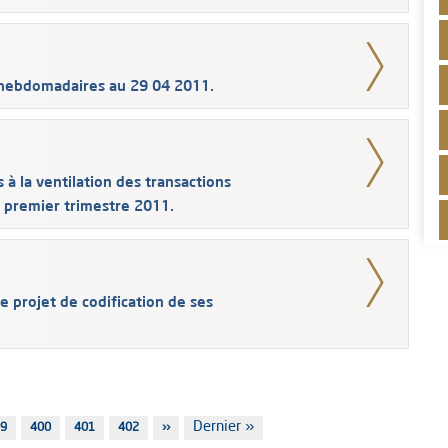
 hebdomadaires au 29 04 2011.
 à la ventilation des transactions
u premier trimestre 2011.
 projet de codification de ses
Dernière
Dernier »
ge
9
Page
400
Page
401
Page
402
Page
››