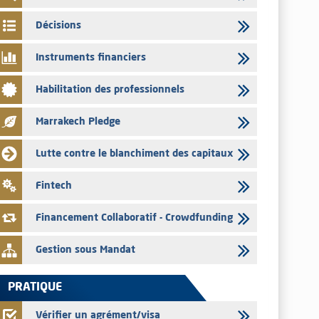
03/08/2026
Décisions
L’AMMC met sur son site internet les publications réalisées
par les émetteurs en date du 3 août 2026
Instruments financiers
03/08/2026
Habilitation des professionnels
Liste des agréments et visas d'OPCVM accordés par l'AMMC
pour le mois de juillet 2026
Marrakech Pledge
03/08/2026
L' AMMC publie les indicateurs mensuels du marché des
Lutte contre le blanchiment des capitaux
capitaux pour le mois de Juin 2026
31/07/2026
Fintech
L’AMMC met sur son site internet les publications réalisées
par les émetteurs du 30 au 31 juillet 2026
Financement Collaboratif - Crowdfunding
Gestion sous Mandat
PRATIQUE
Vérifier un agrément/visa