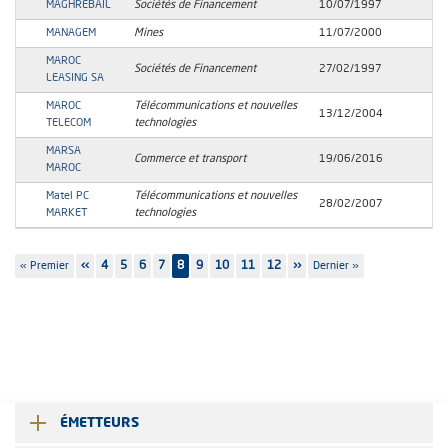
MAGHREBAIL
Sociétés de Financement
10/07/1997
MANAGEM
Mines
11/07/2000
MAROC
Sociétés de Financement
27/02/1997
LEASING SA
MAROC
Télécommunications et nouvelles
13/12/2004
TELECOM
technologies
MARSA
Commerce et transport
19/06/2016
MAROC
Matel PC
Télécommunications et nouvelles
28/02/2007
MARKET
technologies
Pagination
Première
« Premier
Page
‹‹
Page
4
Page
5
Page
6
Page
7
8
Page
9
Page
10
Page
11
Page
12
Page
››
Dernière
Dernier »
page
précédente
suivante
page
ÉMETTEURS