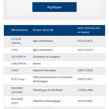
Date d'introduction
Dénomination
Secteur d'activité
en bourse
LESIEUR
Agro alimentaire
07/12/1972
CRISTAL
LGMC
Agro alimentaire
16/12/1974
LOCASOM SA
Commerce et transport
LONGOMETAL
Autres
LYDEC
Industrie électrique
18/07/2005
Télécommunications et nouvelles
M2M Group
04/07/2007
technologies
MAGHREB
Pétrole-gaz et lubrifiants
17/06/1999
OXYGENE
MAGHREB
Industrie métallurgique
16/07/2002
STEEL