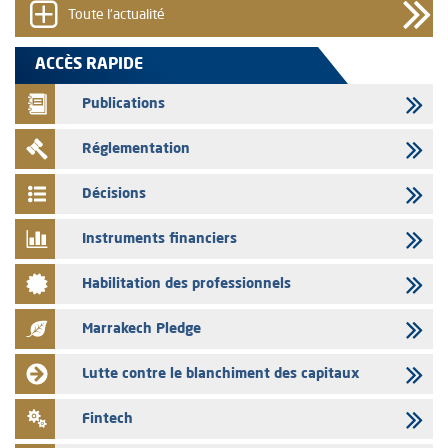
Toute l'actualité
05/08/2026
L’AMMC met sur son site internet les publications réalisées par les
ACCÈS RAPIDE
émetteurs en date du 5 août 2026
Publications
04/08/2026
L’AMMC met sur son site internet les publications réalisées par les
Réglementation
émetteurs en date du 4 août 2026
03/08/2026
Décisions
Saham Bank – Mise à jour annuelle du dossier d’information relatif au
programme d'émission de certificats de dépôt
Instruments financiers
03/08/2026
Habilitation des professionnels
L’AMMC met sur son site internet les publications réalisées par les
émetteurs en date du 3 août 2026
Marrakech Pledge
03/08/2026
Liste des agréments et visas d'OPCVM accordés par l'AMMC pour le
Lutte contre le blanchiment des capitaux
mois de juillet 2026
03/08/2026
Fintech
L' AMMC publie les indicateurs mensuels du marché des capitaux pour