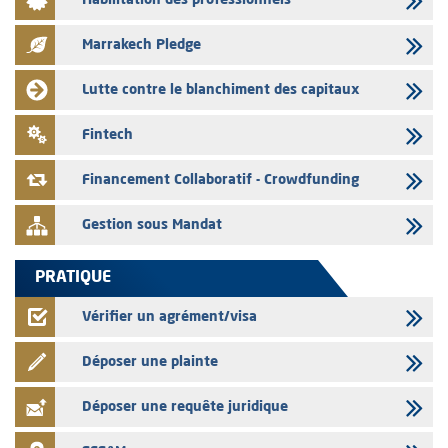
Habilitation des professionnels
Liste des agréments et visas d'OPCVM accordés par l'AMMC pour le
mois de juillet 2026
Marrakech Pledge
03/08/2026
L' AMMC publie les indicateurs mensuels du marché des capitaux pour
Lutte contre le blanchiment des capitaux
le mois de Juin 2026
31/07/2026
Fintech
L’AMMC met sur son site internet les publications réalisées par les
émetteurs du 30 au 31 juillet 2026
Financement Collaboratif - Crowdfunding
Gestion sous Mandat
PRATIQUE
Vérifier un agrément/visa
Déposer une plainte
Déposer une requête juridique