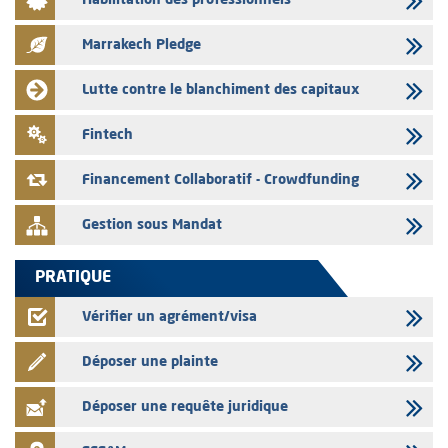
Habilitation des professionnels
Liste des agréments et visas d'OPCVM accordés par l'AMMC pour le
mois de juillet 2026
Marrakech Pledge
03/08/2026
L' AMMC publie les indicateurs mensuels du marché des capitaux pour
Lutte contre le blanchiment des capitaux
le mois de Juin 2026
31/07/2026
Fintech
L’AMMC met sur son site internet les publications réalisées par les
émetteurs du 30 au 31 juillet 2026
Financement Collaboratif - Crowdfunding
Gestion sous Mandat
PRATIQUE
Vérifier un agrément/visa
Déposer une plainte
Déposer une requête juridique