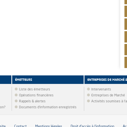
ÉMETTEURS
ENTREPRISES DE MARCHÉ 
Liste des émetteurs
Intervenants
Opérations financières
Entreprises de Marché
Rappels & alertes
Activités soumises à l
ion?
Documents d’information enregistrés
site
Contact
Mentions légales
Droit d’accès à l’information
Ac