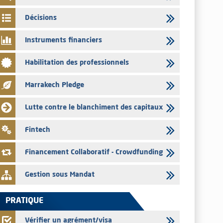
par les émetteurs en date du 4 août 2026
Décisions
03/08/2026
Saham Bank – Mise à jour annuelle du dossier d’information
Instruments financiers
relatif au programme d'émission de certificats de dépôt
03/08/2026
Habilitation des professionnels
L’AMMC met sur son site internet les publications réalisées
par les émetteurs en date du 3 août 2026
Marrakech Pledge
03/08/2026
Lutte contre le blanchiment des capitaux
Liste des agréments et visas d'OPCVM accordés par l'AMMC
pour le mois de juillet 2026
Fintech
03/08/2026
L' AMMC publie les indicateurs mensuels du marché des
Financement Collaboratif - Crowdfunding
capitaux pour le mois de Juin 2026
Gestion sous Mandat
PRATIQUE
Vérifier un agrément/visa