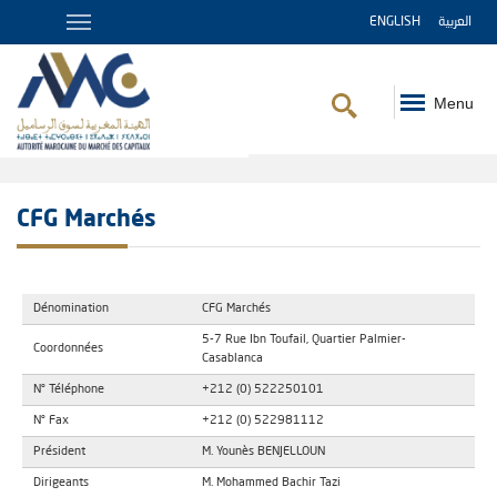
ENGLISH
العربية
Menu
Fil
d'Ariane
CFG Marchés
Dénomination
CFG Marchés
5-7 Rue Ibn Toufail, Quartier Palmier-
Coordonnées
Casablanca
N° Téléphone
+212 (0) 522250101
N° Fax
+212 (0) 522981112
Président
M. Younès BENJELLOUN
Dirigeants
M. Mohammed Bachir Tazi