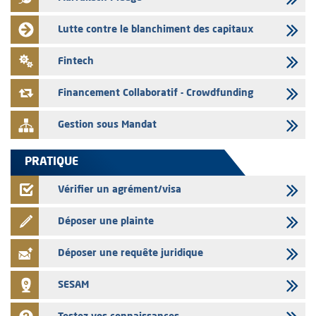
03/08/2026
L' AMMC publie les indicateurs mensuels du marché des capitaux pour
Lutte contre le blanchiment des capitaux
le mois de Juin 2026
31/07/2026
Fintech
L’AMMC met sur son site internet les publications réalisées par les
émetteurs du 30 au 31 juillet 2026
Financement Collaboratif - Crowdfunding
Gestion sous Mandat
PRATIQUE
Vérifier un agrément/visa
Déposer une plainte
Déposer une requête juridique
SESAM