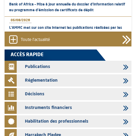
Bank of Africa – Mise à jour annuelle du dossier d’information relatif
au programme d'émission de certificats de dépôt
05/08/2026
L’AMMC met sur son site internet les publications réalisées par les
émetteurs en date du 5 août 2026
Toute l'actualité
04/08/2026
L’AMMC met sur son site internet les publications réalisées par les
ACCÈS RAPIDE
émetteurs en date du 4 août 2026
Publications
03/08/2026
Saham Bank – Mise à jour annuelle du dossier d’information relatif au
Réglementation
programme d'émission de certificats de dépôt
03/08/2026
Décisions
L’AMMC met sur son site internet les publications réalisées par les
émetteurs en date du 3 août 2026
Instruments financiers
03/08/2026
Habilitation des professionnels
Liste des agréments et visas d'OPCVM accordés par l'AMMC pour le
mois de juillet 2026
Marrakech Pledge