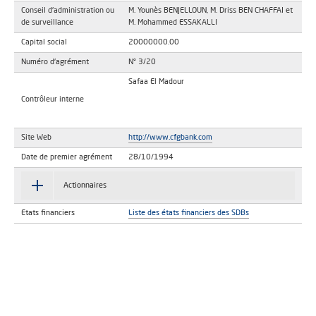
Conseil d'administration ou
M. Younès BENJELLOUN, M. Driss BEN CHAFFAI et
de surveillance
M. Mohammed ESSAKALLI
Capital social
20000000.00
Numéro d'agrément
N° 3/20
Safaa El Madour
Contrôleur interne
Site Web
http://www.cfgbank.com
Date de premier agrément
28/10/1994
Actionnaires
Etats financiers
Liste des états financiers des SDBs