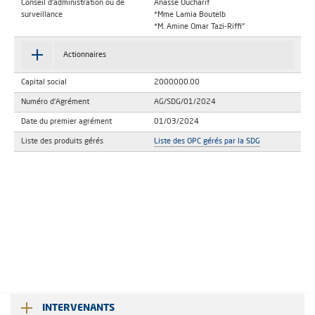
Conseil d'administration ou de
Anasse Oucharif
surveillance
*Mme Lamia Boutelb
*M. Amine Omar Tazi-Riffi"
Actionnaires
Capital social
2000000.00
Numéro d'Agrément
AG/SDG/01/2024
Date du premier agrément
01/03/2024
Liste des produits gérés
Liste des OPC gérés par la SDG
INTERVENANTS