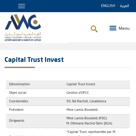
ENGLISH
العربية
Menu
Fil
d'Ariane
Capital Trust Invest
Dénomination
Capital Trust Invest
Objet social
Gestion d'OPCC
Coordonnées
50, Bd Rachidi, Casablanca
Président
Mme Lamia Boutaleb
Mme Lamia Boutaleb (PDG)
Dirigeants
M. Othmane Rachid-Tahri (DGA)
*Capital Trust, représentée par M.