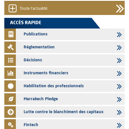
au programme d'émission de certificats de dépôt
Toute l'actualité
05/08/2026
L’AMMC met sur son site internet les publications réalisées par les
ACCÈS RAPIDE
émetteurs en date du 5 août 2026
Publications
04/08/2026
L’AMMC met sur son site internet les publications réalisées par les
Réglementation
émetteurs en date du 4 août 2026
03/08/2026
Décisions
Saham Bank – Mise à jour annuelle du dossier d’information relatif au
programme d'émission de certificats de dépôt
Instruments financiers
03/08/2026
Habilitation des professionnels
L’AMMC met sur son site internet les publications réalisées par les
émetteurs en date du 3 août 2026
Marrakech Pledge
03/08/2026
Liste des agréments et visas d'OPCVM accordés par l'AMMC pour le
Lutte contre le blanchiment des capitaux
mois de juillet 2026
03/08/2026
Fintech