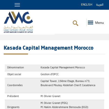
ENGLISH
العربية
Menu
Fil
d'Ariane
Kasada Capital Management Morocco
Dénomination
Kasada Capital Management Morocco
Objet social
Gestion d'OPCC
Capital Tower, 19ème Etage, Bureau n73,
Coordonnées
Boulevard Moulay Abdellah Cherif, Casablanca
Président
M. Olivier Granet
M. Olivier Granet (PDG)
Dirigeants
M. Hakim Abderahmane Bensouda (DGD)