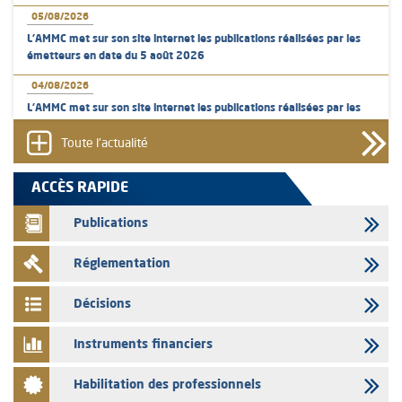
05/08/2026
L’AMMC met sur son site internet les publications réalisées par les
émetteurs en date du 5 août 2026
04/08/2026
L’AMMC met sur son site internet les publications réalisées par les
émetteurs en date du 4 août 2026
Toute l'actualité
03/08/2026
Saham Bank – Mise à jour annuelle du dossier d’information relatif au
ACCÈS RAPIDE
programme d'émission de certificats de dépôt
Publications
03/08/2026
L’AMMC met sur son site internet les publications réalisées par les
Réglementation
émetteurs en date du 3 août 2026
03/08/2026
Décisions
Liste des agréments et visas d'OPCVM accordés par l'AMMC pour le
mois de juillet 2026
Instruments financiers
03/08/2026
Habilitation des professionnels
L' AMMC publie les indicateurs mensuels du marché des capitaux pour