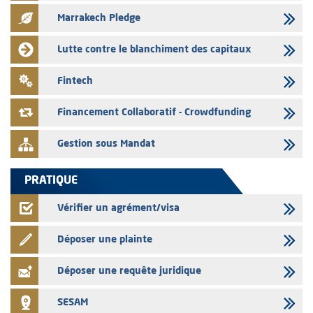
le mois de Juin 2026
Marrakech Pledge
31/07/2026
L’AMMC met sur son site internet les publications réalisées par les
Lutte contre le blanchiment des capitaux
émetteurs du 30 au 31 juillet 2026
31/07/2026
Fintech
VEOLIA ENVIRONNEMENT – L’AMMC vise le prospectus définitif relatif
à l'augmentation de capital réservée aux salariés du groupe
Financement Collaboratif - Crowdfunding
Gestion sous Mandat
PRATIQUE
Vérifier un agrément/visa
Déposer une plainte
Déposer une requête juridique
SESAM