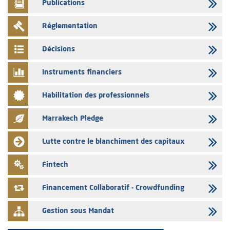
Publications
04/08/2026
L’AMMC met sur son site internet les publications réalisées par les
Réglementation
émetteurs en date du 4 août 2026
03/08/2026
Décisions
Saham Bank – Mise à jour annuelle du dossier d’information relatif au
programme d'émission de certificats de dépôt
Instruments financiers
03/08/2026
Habilitation des professionnels
L’AMMC met sur son site internet les publications réalisées par les
émetteurs en date du 3 août 2026
Marrakech Pledge
03/08/2026
Liste des agréments et visas d'OPCVM accordés par l'AMMC pour le
Lutte contre le blanchiment des capitaux
mois de juillet 2026
03/08/2026
Fintech
L' AMMC publie les indicateurs mensuels du marché des capitaux pour
le mois de Juin 2026
Financement Collaboratif - Crowdfunding
Gestion sous Mandat