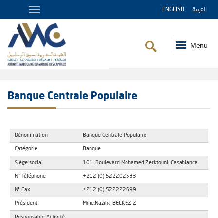
ENGLISH
العربية
Menu
Fil
d'Ariane
Banque Centrale Populaire
Dénomination
Banque Centrale Populaire
Catégorie
Banque
Siège social
101, Boulevard Mohamed Zerktouni, Casablanca
N° Téléphone
+212 (0) 522202533
N° Fax
+212 (0) 522222699
Président
Mme.Naziha BELKEZIZ
Responsable Activité