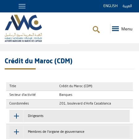
ENGLISH
العربية
Menu
Fil
d'Ariane
Crédit du Maroc (CDM)
Title
Crédit du Maroc (CDM)
Secteur d'activité
Banques
Coordonnées
201, boulevard d’Anfa Casablanca
Dirigeants
Membres de l'organe de gouvernance