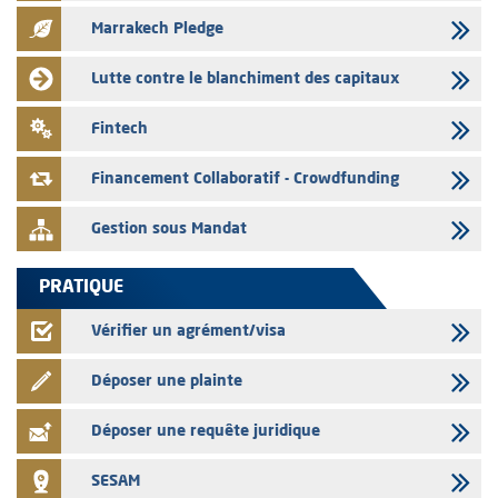
émetteurs en date du 3 août 2026
Marrakech Pledge
03/08/2026
Liste des agréments et visas d'OPCVM accordés par l'AMMC pour le
Lutte contre le blanchiment des capitaux
mois de juillet 2026
03/08/2026
Fintech
L' AMMC publie les indicateurs mensuels du marché des capitaux pour
le mois de Juin 2026
Financement Collaboratif - Crowdfunding
Gestion sous Mandat
PRATIQUE
Vérifier un agrément/visa
Déposer une plainte
Déposer une requête juridique
SESAM