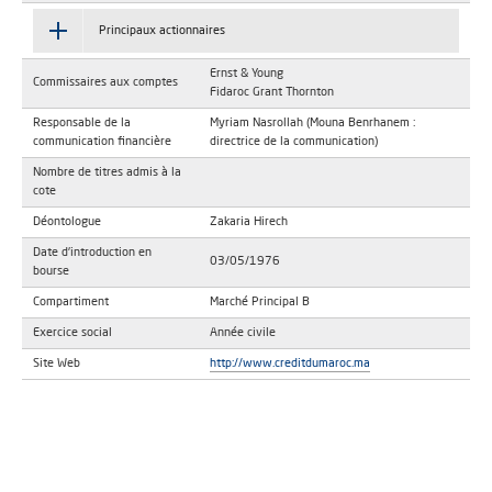
Principaux actionnaires
Ernst & Young
Commissaires aux comptes
Fidaroc Grant Thornton
Responsable de la
Myriam Nasrollah (Mouna Benrhanem :
communication financière
directrice de la communication)
Nombre de titres admis à la
cote
Déontologue
Zakaria Hirech
Date d'introduction en
03/05/1976
bourse
Compartiment
Marché Principal B
Exercice social
Année civile
Site Web
http://www.creditdumaroc.ma