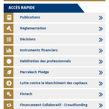
L’AMMC met sur son site internet les publications réalisées par les
ACCÈS RAPIDE
émetteurs en date du 5 août 2026
Publications
04/08/2026
L’AMMC met sur son site internet les publications réalisées par les
Réglementation
émetteurs en date du 4 août 2026
03/08/2026
Décisions
Saham Bank – Mise à jour annuelle du dossier d’information relatif au
programme d'émission de certificats de dépôt
Instruments financiers
03/08/2026
Habilitation des professionnels
L’AMMC met sur son site internet les publications réalisées par les
émetteurs en date du 3 août 2026
Marrakech Pledge
03/08/2026
Liste des agréments et visas d'OPCVM accordés par l'AMMC pour le
Lutte contre le blanchiment des capitaux
mois de juillet 2026
03/08/2026
Fintech
L' AMMC publie les indicateurs mensuels du marché des capitaux pour
le mois de Juin 2026
Financement Collaboratif - Crowdfunding