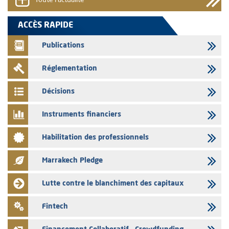
Toute l'actualité
05/08/2026
L’AMMC met sur son site internet les publications réalisées par les
ACCÈS RAPIDE
émetteurs en date du 5 août 2026
Publications
04/08/2026
L’AMMC met sur son site internet les publications réalisées par les
Réglementation
émetteurs en date du 4 août 2026
03/08/2026
Décisions
Saham Bank – Mise à jour annuelle du dossier d’information relatif au
programme d'émission de certificats de dépôt
Instruments financiers
03/08/2026
Habilitation des professionnels
L’AMMC met sur son site internet les publications réalisées par les
émetteurs en date du 3 août 2026
Marrakech Pledge
03/08/2026
Liste des agréments et visas d'OPCVM accordés par l'AMMC pour le
Lutte contre le blanchiment des capitaux
mois de juillet 2026
03/08/2026
Fintech
L' AMMC publie les indicateurs mensuels du marché des capitaux pour
le mois de Juin 2026