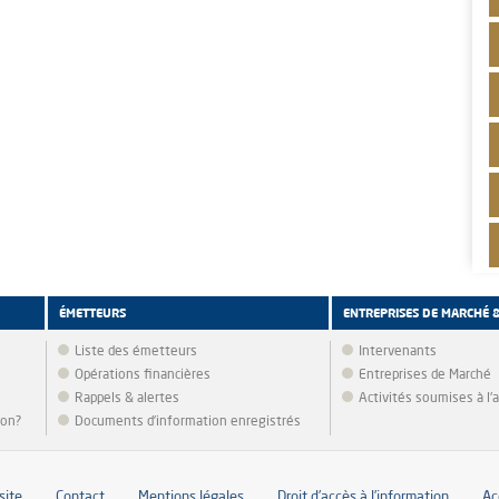
ÉMETTEURS
ENTREPRISES DE MARCHÉ 
Liste des émetteurs
Intervenants
Opérations financières
Entreprises de Marché
Rappels & alertes
Activités soumises à l
ion?
Documents d’information enregistrés
site
Contact
Mentions légales
Droit d’accès à l’information
Ac