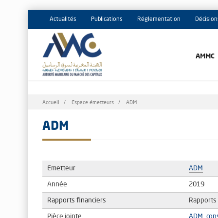
Actualités
Publications
Réglementation
Décision
AMMC
Fil
Accueil
Espace émetteurs
ADM
d'Ariane
ADM
Emetteur
ADM
Année
2019
Rapports financiers
Rapports 
Pièce jointe
ADM_cons