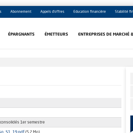
s
Abonnement
Appels d'offres
Education financière
Stabilité f
ÉPARGNANTS
ÉMETTEURS
ENTREPRISES DE MARCHÉ 
consolidés 1er semestre
o_S1_19.pdf
(5.2 Mo)