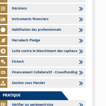
03/08/2026
Décisions
Liste des agréments et visas d'OPCVM accordés par l'AMMC
pour le mois de juillet 2026
Instruments financiers
03/08/2026
Habilitation des professionnels
L' AMMC publie les indicateurs mensuels du marché des
capitaux pour le mois de Juin 2026
Marrakech Pledge
31/07/2026
L’AMMC met sur son site internet les publications réalisées
Lutte contre le blanchiment des capitaux
par les émetteurs du 30 au 31 juillet 2026
31/07/2026
Fintech
VEOLIA ENVIRONNEMENT – L’AMMC vise le prospectus
définitif relatif à l'augmentation de capital réservée aux
Financement Collaboratif - Crowdfunding
salariés du groupe
Gestion sous Mandat
PRATIQUE
Vérifier un agrément/visa