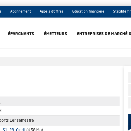
s
Abonnement
Appels d'offres
Education financière
Stabilité f
ÉPARGNANTS
ÉMETTEURS
ENTREPRISES DE MARCHÉ 
M
3
ports 1er semestre
_S1_23_0.pdf
(4.58 Mo)