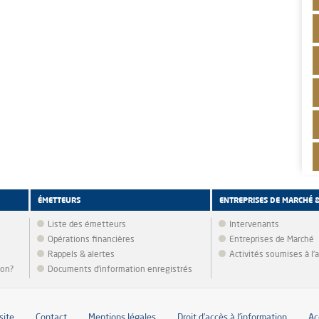
ÉMETTEURS
ENTREPRISES DE MARCHÉ 
Liste des émetteurs
Intervenants
Opérations financières
Entreprises de Marché
Rappels & alertes
Activités soumises à l
ion?
Documents d’information enregistrés
site
Contact
Mentions légales
Droit d’accès à l’information
Ac