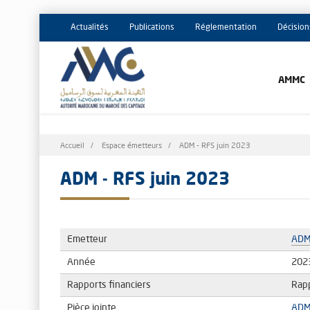
Actualités
Publications
Réglementation
Décision
AMMC
Fil
Accueil
Espace émetteurs
ADM - RFS juin 2023
d'Ariane
ADM - RFS juin 2023
Emetteur
AD
Année
202
Rapports financiers
Rap
Pièce jointe
ADM