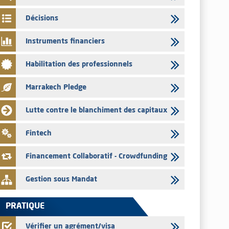
par les émetteurs en date du 4 août 2026
Décisions
03/08/2026
Saham Bank – Mise à jour annuelle du dossier d’information
Instruments financiers
relatif au programme d'émission de certificats de dépôt
03/08/2026
Habilitation des professionnels
L’AMMC met sur son site internet les publications réalisées
par les émetteurs en date du 3 août 2026
Marrakech Pledge
03/08/2026
Lutte contre le blanchiment des capitaux
Liste des agréments et visas d'OPCVM accordés par l'AMMC
pour le mois de juillet 2026
Fintech
03/08/2026
L' AMMC publie les indicateurs mensuels du marché des
Financement Collaboratif - Crowdfunding
capitaux pour le mois de Juin 2026
Gestion sous Mandat
PRATIQUE
Vérifier un agrément/visa